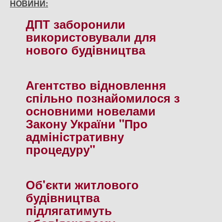
НОВИНИ:
ДПТ заборонили
використовували для
нового будiвництва
Агентство вiдновлення
спiльно познайомилося з
основними новелами
Закону України "Про
адмiнiстративну
процедуру"
Об'єкти житлового
будiвництва
пiдлягатимуть