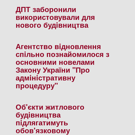
ДПТ заборонили
використовували для
нового будiвництва
Агентство вiдновлення
спiльно познайомилося з
основними новелами
Закону України "Про
адмiнiстративну
процедуру"
Об'єкти житлового
будiвництва
пiдлягатимуть
обов'язковому