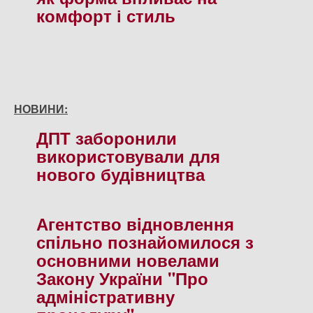
комфорт і стиль
НОВИНИ:
ДПТ заборонили
використовували для
нового будiвництва
Агентство вiдновлення
спiльно познайомилося з
основними новелами
Закону України "Про
адмiнiстративну