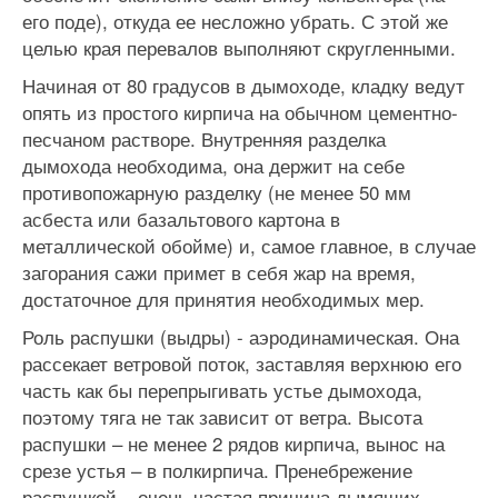
его поде), откуда ее несложно убрать. С этой же
целью края перевалов выполняют скругленными.
Начиная от 80 градусов в дымоходе, кладку ведут
опять из простого кирпича на обычном цементно-
песчаном растворе. Внутренняя разделка
дымохода необходима, она держит на себе
противопожарную разделку (не менее 50 мм
асбеста или базальтового картона в
металлической обойме) и, самое главное, в случае
загорания сажи примет в себя жар на время,
достаточное для принятия необходимых мер.
Роль распушки (выдры) - аэродинамическая. Она
рассекает ветровой поток, заставляя верхнюю его
часть как бы перепрыгивать устье дымохода,
поэтому тяга не так зависит от ветра. Высота
распушки – не менее 2 рядов кирпича, вынос на
срезе устья – в полкирпича. Пренебрежение
распушкой – очень частая причина дымящих