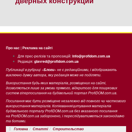
дверных конструкций
Про нас
|
Реклама на сайті
Для прес-релізів та пропозицій:
info@profidom.com.ua
Редакція:
glavred@profidom.com.ua
Публикації в рубриці «
» не є редакційними, і відображають
Блоги
виключно думку автора, яку редакція може не поділяти.
Використання будь-яких матеріалів, розміщених на сайті,
дозволяється лише за умови прямого, відкритого для пошукових
систем гіперпосилання на будівельний портал ProfiDOM.com.ua.
Посилання має бути розміщене незалежно від повного чи часткового
використання матеріалів. Копіювання/цитування матеріалів
будівельного порталу ProfiDOM.com.ua без вказаного посилання
на ProfiDOM.com.ua заборонено, і переслідуватиметься законодавчо
та ботами.
Головна
Статті
Строительство