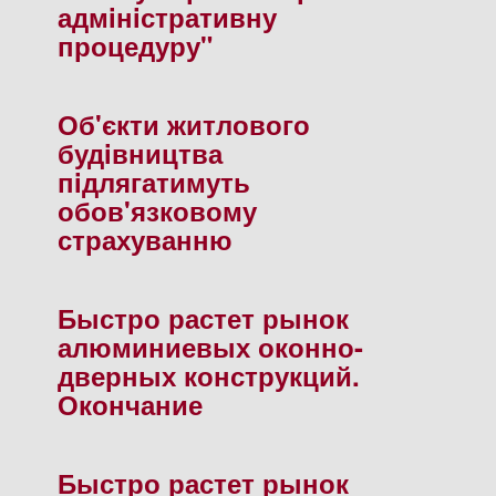
адмiнiстративну
процедуру"
Об'єкти житлового
будiвництва
пiдлягатимуть
обов'язковому
страхуванню
Быстро растет рынок
алюминиевых оконно-
дверных конструкций.
Окончание
Быстро растет рынок