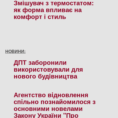
Змішувач з термостатом:
як форма впливає на
комфорт і стиль
НОВИНИ:
ДПТ заборонили
використовували для
нового будiвництва
Агентство вiдновлення
спiльно познайомилося з
основними новелами
Закону України "Про