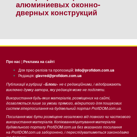
алюминиевых оконно-
дверных конструкций
Про нас
|
Реклама на сайті
Для прес-релізів та пропозицій:
info@profidom.com.ua
Редакція:
glavred@profidom.com.ua
Публикації в рубриці «
» не є редакційними, і відображають
Блоги
виключно думку автора, яку редакція може не поділяти.
Використання будь-яких матеріалів, розміщених на сайті,
дозволяється лише за умови прямого, відкритого для пошукових
систем гіперпосилання на будівельний портал ProfiDOM.com.ua.
Посилання має бути розміщене незалежно від повного чи часткового
використання матеріалів. Копіювання/цитування матеріалів
будівельного порталу ProfiDOM.com.ua без вказаного посилання
на ProfiDOM.com.ua заборонено, і переслідуватиметься законодавчо