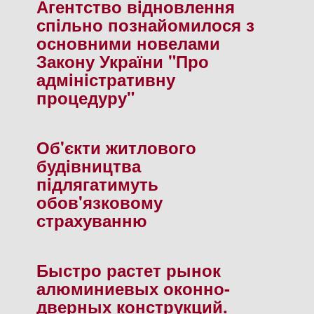
Агентство вiдновлення
спiльно познайомилося з
основними новелами
Закону України "Про
адмiнiстративну
процедуру"
Об'єкти житлового
будiвництва
пiдлягатимуть
обов'язковому
страхуванню
Быстро растет рынок
алюминиевых оконно-
дверных конструкций.