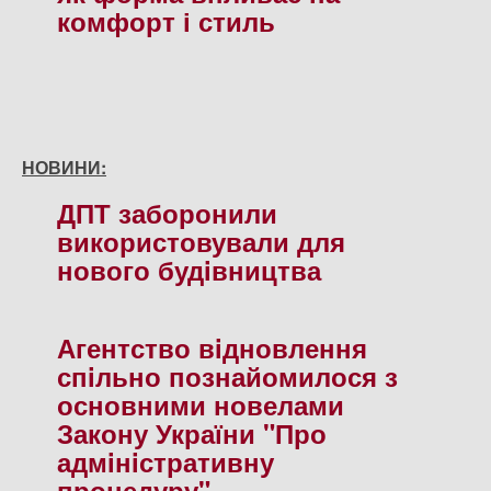
комфорт і стиль
НОВИНИ:
ДПТ заборонили
використовували для
нового будiвництва
Агентство вiдновлення
спiльно познайомилося з
основними новелами
Закону України "Про
адмiнiстративну
процедуру"