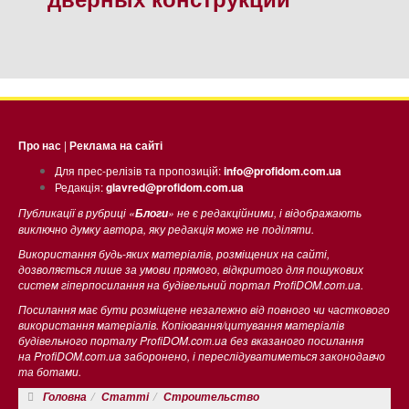
Про нас
|
Реклама на сайті
Для прес-релізів та пропозицій:
info@profidom.com.ua
Редакція:
glavred@profidom.com.ua
Публикації в рубриці «
» не є редакційними, і відображають
Блоги
виключно думку автора, яку редакція може не поділяти.
Використання будь-яких матеріалів, розміщених на сайті,
дозволяється лише за умови прямого, відкритого для пошукових
систем гіперпосилання на будівельний портал ProfiDOM.com.ua.
Посилання має бути розміщене незалежно від повного чи часткового
використання матеріалів. Копіювання/цитування матеріалів
будівельного порталу ProfiDOM.com.ua без вказаного посилання
на ProfiDOM.com.ua заборонено, і переслідуватиметься законодавчо
та ботами.
Головна
Статті
Строительство