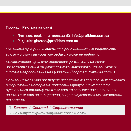
Про нас
|
Реклама на сайті
Для прес-релізів та пропозицій:
info@profidom.com.ua
Редакція:
glavred@profidom.com.ua
Публикації в рубриці «
» не є редакційними, і відображають
Блоги
виключно думку автора, яку редакція може не поділяти.
Використання будь-яких матеріалів, розміщених на сайті,
дозволяється лише за умови прямого, відкритого для пошукових
систем гіперпосилання на будівельний портал ProfiDOM.com.ua.
Посилання має бути розміщене незалежно від повного чи часткового
використання матеріалів. Копіювання/цитування матеріалів
будівельного порталу ProfiDOM.com.ua без вказаного посилання
на ProfiDOM.com.ua заборонено, і переслідуватиметься законодавчо
та ботами.
Головна
Статті
Строительство
Как штукатурить наружные поверхности