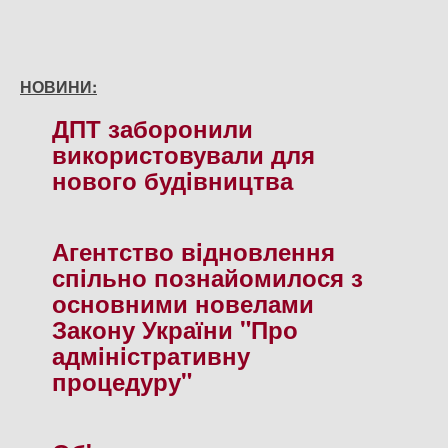
НОВИНИ:
ДПТ заборонили
використовували для
нового будiвництва
Агентство вiдновлення
спiльно познайомилося з
основними новелами
Закону України "Про
адмiнiстративну
процедуру"