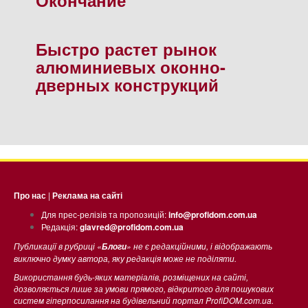
Быстро растет рынок
алюминиевых оконно-
дверных конструкций
Про нас
|
Реклама на сайті
Для прес-релізів та пропозицій:
info@profidom.com.ua
Редакція:
glavred@profidom.com.ua
Публикації в рубриці «
» не є редакційними, і відображають
Блоги
виключно думку автора, яку редакція може не поділяти.
Використання будь-яких матеріалів, розміщених на сайті,
дозволяється лише за умови прямого, відкритого для пошукових
систем гіперпосилання на будівельний портал ProfiDOM.com.ua.