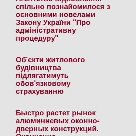
спiльно познайомилося з
основними новелами
Закону України "Про
адмiнiстративну
процедуру"
Об'єкти житлового
будiвництва
пiдлягатимуть
обов'язковому
страхуванню
Быстро растет рынок
алюминиевых оконно-
дверных конструкций.
Окончание