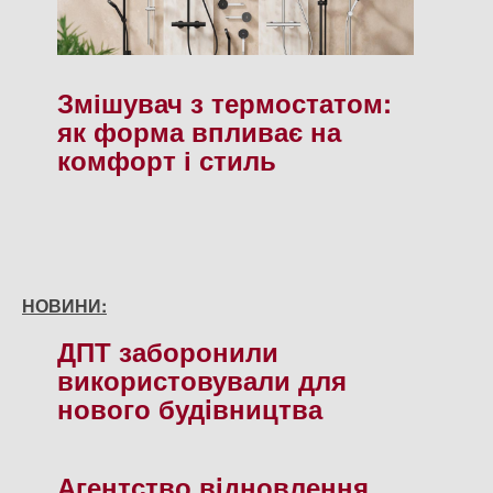
Змішувач з термостатом:
як форма впливає на
комфорт і стиль
НОВИНИ:
ДПТ заборонили
використовували для
нового будiвництва
Агентство вiдновлення