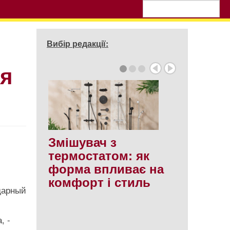
Вибір редакції:
ия
Змішувач з
термостатом: як
форма впливає на
комфорт і стиль
дарный
, -