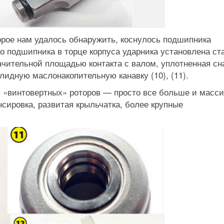
орое нам удалось обнаружить, коснулось подшипника
о подшипника в торце корпуса ударника установлена ст
начительной площадью контакта с валом, уплотненная с
идную маслонакопительную канавку (10), (11).
я «винтовертных» роторов — просто все больше и масси
сировка, развитая крыльчатка, более крупные