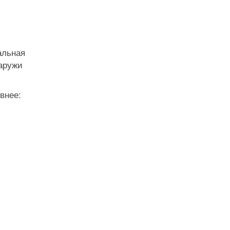
альная
наружи
внее: