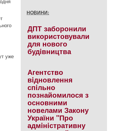
годня
НОВИНИ:
от
ьного
ДПТ заборонили
використовували
для нового
будiвництва
ут уже
Агентство
вiдновлення
спiльно
познайомилося з
основними
новелами Закону
України "Про
адмiнiстративну