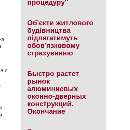
процедуру"
Об'єкти житлового
будiвництва
пiдлягатимуть
ка
обов'язковому
я
страхуванню
м
ия и
Быстро растет
,
рынок
,
алюминиевых
оконно-дверных
конструкций.
й
Окончание
и