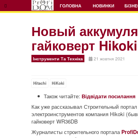
ГОЛОВНА
НОВИНКИ
БІЗНЕ
Новый аккумул
гайковерт Hikok
Prev
Next
Інструменти Та Техніка
21 жовтня 2021
Hitachi
HiKoki
Також читайте:
Відвідати посилання
Как уже рассказывал Строительный портал 
электроинструментов компания Hikoki (бы
гайковерт WR36DB
Журналисты строительного портала
Profi