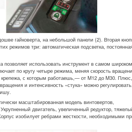
шве гайковерта, на небольшой панели (2). Вторая кноп
тих режимов три: автоматическая подсветка, постоянна
а позволяет использовать инструмент в самом широко
лючает по кругу четыре режима, меняя скорость вращен
 крепежа, с которым работаешь,— от M12 до M30. Плюс
 вращения и интенсивность «стука» можно регулировать
вишу.
тически масштабированная модель винтовертов,
Укрупненный двигатель, увеличенный редуктор, тяжелы
Корпус изобилует ребрами жесткости, необходимыми пр