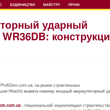
С
БУДІВНИЦТВО
МАЙСТРУ
ПРОФІ
яторный ударный
i WR36DB: конструкц
ProfiDom.com.ua, на рынок строительных
вшая Hitachi) вывела новинку мощный аккумуляторный у
- Национальной энциклопедии строительства
Dom.com.ua