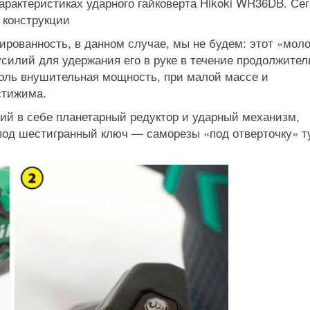
арактеристиках ударного гайковерта Hikoki WR36DB. Се
 конструкции
рованность, в данном случае, мы не будем: этот «мол
усилий для удержания его в руке в течение продолжител
толь внушительная мощность, при малой массе и
стижима.
й в себе планетарный редуктор и ударный механизм,
под шестигранный ключ — саморезы «под отверточку» т