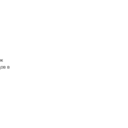
ок
ов в