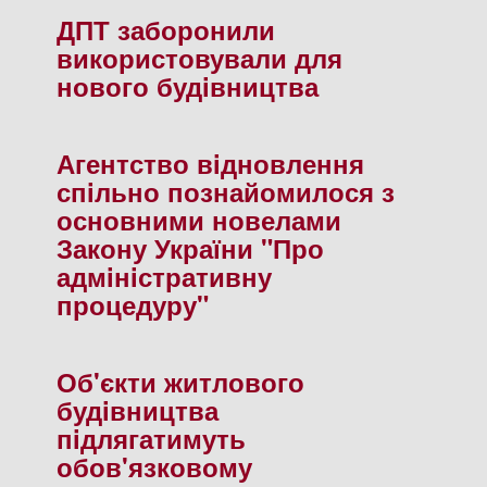
ДПТ заборонили
використовували для
нового будiвництва
Агентство вiдновлення
спiльно познайомилося з
основними новелами
Закону України "Про
адмiнiстративну
процедуру"
Об'єкти житлового
будiвництва
пiдлягатимуть
обов'язковому