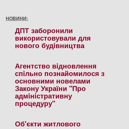
НОВИНИ:
ДПТ заборонили
використовували для
нового будiвництва
Агентство вiдновлення
спiльно познайомилося з
основними новелами
Закону України "Про
адмiнiстративну
процедуру"
Об'єкти житлового