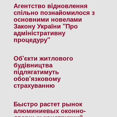
Агентство вiдновлення
спiльно познайомилося з
основними новелами
Закону України "Про
адмiнiстративну
процедуру"
Об'єкти житлового
будiвництва
пiдлягатимуть
обов'язковому
страхуванню
Быстро растет рынок
алюминиевых оконно-