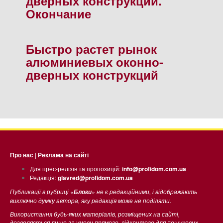
дверных конструкций.
Окончание
Быстро растет рынок
алюминиевых оконно-
дверных конструкций
Про нас
|
Реклама на сайті
Для прес-релізів та пропозицій:
info@profidom.com.ua
Редакція:
glavred@profidom.com.ua
Публикації в рубриці «
» не є редакційними, і відображають
Блоги
виключно думку автора, яку редакція може не поділяти.
Використання будь-яких матеріалів, розміщених на сайті,
дозволяється лише за умови прямого, відкритого для пошукових