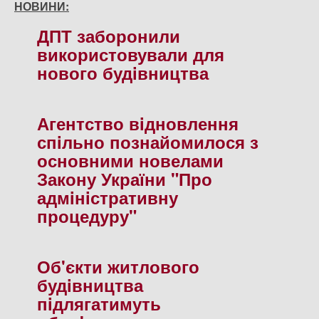
НОВИНИ:
ДПТ заборонили
використовували для
нового будiвництва
Агентство вiдновлення
спiльно познайомилося з
основними новелами
Закону України "Про
адмiнiстративну
процедуру"
Об'єкти житлового
будiвництва
пiдлягатимуть