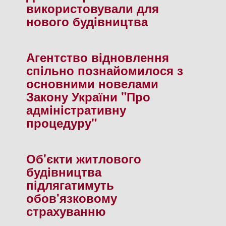
використовували для
нового будiвництва
Агентство вiдновлення
спiльно познайомилося з
основними новелами
Закону України "Про
адмiнiстративну
процедуру"
Об'єкти житлового
будiвництва
пiдлягатимуть
обов'язковому
страхуванню