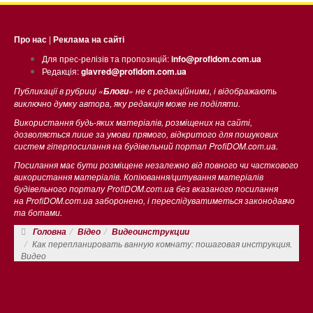
Про нас
|
Реклама на сайті
Для прес-релізів та пропозицій:
info@profidom.com.ua
Редакція:
glavred@profidom.com.ua
Публикації в рубриці «
» не є редакційними, і відображають
Блоги
виключно думку автора, яку редакція може не поділяти.
Використання будь-яких матеріалів, розміщених на сайті,
дозволяється лише за умови прямого, відкритого для пошукових
систем гіперпосилання на будівельний портал ProfiDOM.com.ua.
Посилання має бути розміщене незалежно від повного чи часткового
використання матеріалів. Копіювання/цитування матеріалів
будівельного порталу ProfiDOM.com.ua без вказаного посилання
на ProfiDOM.com.ua заборонено, і переслідуватиметься законодавчо
та ботами.
Головна
Відео
Видеоинструкции
Как перепланировать ванную комнату: пошаговая инструкция.
Видео