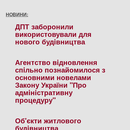
НОВИНИ:
ДПТ заборонили
використовували для
нового будiвництва
Агентство вiдновлення
спiльно познайомилося з
основними новелами
Закону України "Про
адмiнiстративну
процедуру"
Об'єкти житлового
будiвництва