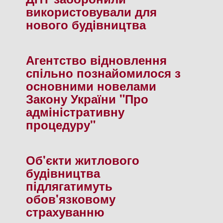
використовували для
нового будiвництва
Агентство вiдновлення
спiльно познайомилося з
основними новелами
Закону України "Про
адмiнiстративну
процедуру"
Об'єкти житлового
будiвництва
пiдлягатимуть
обов'язковому
страхуванню