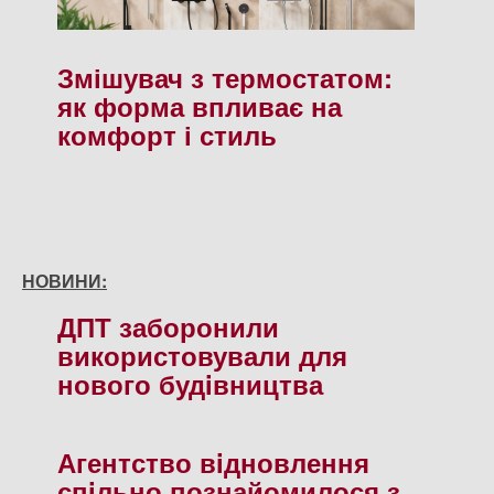
Змішувач з термостатом:
як форма впливає на
комфорт і стиль
НОВИНИ:
ДПТ заборонили
використовували для
нового будiвництва
Агентство вiдновлення
спiльно познайомилося з