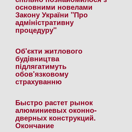
основними новелами
Закону України "Про
адмiнiстративну
процедуру"
Об'єкти житлового
будiвництва
пiдлягатимуть
обов'язковому
страхуванню
Быстро растет рынок
алюминиевых оконно-
дверных конструкций.
Окончание