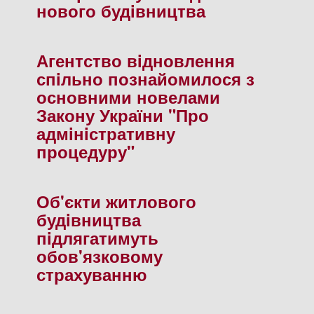
нового будiвництва
Агентство вiдновлення
спiльно познайомилося з
основними новелами
Закону України "Про
адмiнiстративну
процедуру"
Об'єкти житлового
будiвництва
пiдлягатимуть
обов'язковому
страхуванню