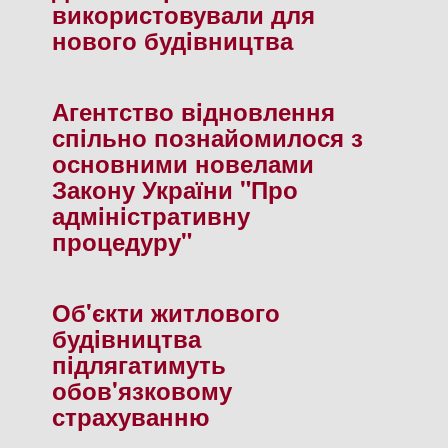
використовували для
нового будiвництва
Агентство вiдновлення
спiльно познайомилося з
основними новелами
Закону України "Про
адмiнiстративну
процедуру"
Об'єкти житлового
будiвництва
пiдлягатимуть
обов'язковому
страхуванню