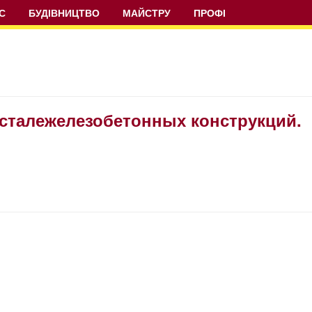
С
БУДІВНИЦТВО
МАЙСТРУ
ПРОФІ
 сталежелезобетонных конструкций.