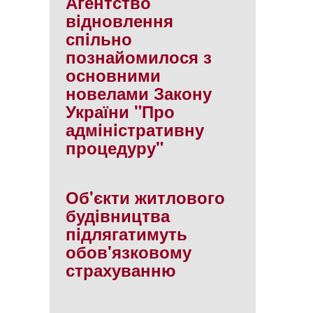
Агентство
вiдновлення
спiльно
познайомилося з
основними
новелами Закону
України "Про
адмiнiстративну
процедуру"
Об'єкти житлового
будiвництва
пiдлягатимуть
обов'язковому
страхуванню