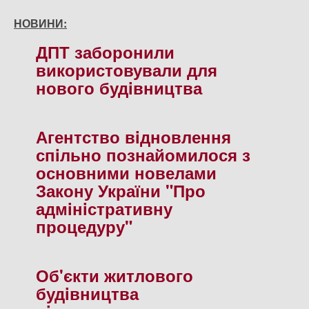
НОВИНИ:
ДПТ заборонили
використовували для
нового будiвництва
Агентство вiдновлення
спiльно познайомилося з
основними новелами
Закону України "Про
адмiнiстративну
процедуру"
Об'єкти житлового
будiвництва