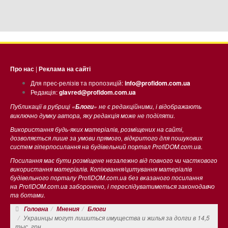
Про нас
|
Реклама на сайті
Для прес-релізів та пропозицій:
info@profidom.com.ua
Редакція:
glavred@profidom.com.ua
Публикації в рубриці «
» не є редакційними, і відображають
Блоги
виключно думку автора, яку редакція може не поділяти.
Використання будь-яких матеріалів, розміщених на сайті,
дозволяється лише за умови прямого, відкритого для пошукових
систем гіперпосилання на будівельний портал ProfiDOM.com.ua.
Посилання має бути розміщене незалежно від повного чи часткового
використання матеріалів. Копіювання/цитування матеріалів
будівельного порталу ProfiDOM.com.ua без вказаного посилання
на ProfiDOM.com.ua заборонено, і переслідуватиметься законодавчо
та ботами.
Головна
Мнения
Блоги
Украинцы могут лишиться имущества и жилья за долги в 14,5
тыс. грн.