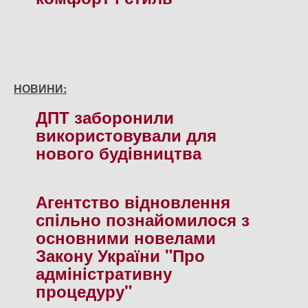
НОВИНИ:
ДПТ заборонили
використовували для
нового будiвництва
Агентство вiдновлення
спiльно познайомилося з
основними новелами
Закону України "Про
адмiнiстративну
процедуру"