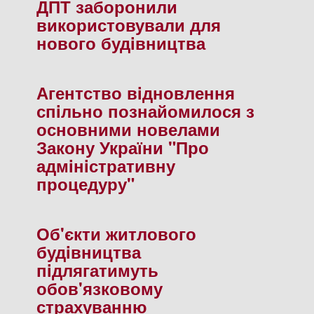
ДПТ заборонили
використовували для
нового будiвництва
Агентство вiдновлення
спiльно познайомилося з
основними новелами
Закону України "Про
адмiнiстративну
процедуру"
Об'єкти житлового
будiвництва
пiдлягатимуть
обов'язковому
страхуванню