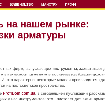
С
БУДІВНИЦТВО
МАЙСТРУ
ПРОФІ
ь на нашем рынке:
язки арматуры
вестных фирм, выпускающих инструменты, захватывает д
и опытных мастеров, причем это не только знакомые всем болгарки-перфорат
И, что характерно, некоторые модели производятся «д
и.
ся на постсоветское пространство.
ве
, в сегодняшней публикации рассказ
ProfiDom.com.ua
ких у нас инструментов: это - пистолет для вязки арма