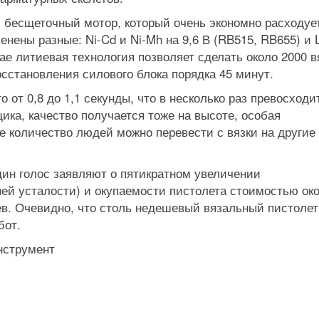
бесщеточный мотор, который очень экономно расходуе
нены разные: Ni-Cd и Ni-Mh на 9,6 В (RB515, RB655) и L
чае литиевая технология позволяет сделать около 2000 в
осстановления силового блока порядка 45 минут.
 от 0,8 до 1,1 секунды, что в несколько раз превосходи
ика, качество получается тоже на высоте, особая
е количество людей можно перевести с вязки на другие
ин голос заявляют о пятикратном увеличении
ней усталости) и окупаемости пистолета стоимостью ок
ев. Очевидно, что столь недешевый вязальный пистолет
бот.
нструмент