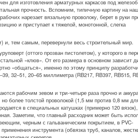
ачен для изготовления арматурных каркасов под железоб
итальная прочность. Вспомним, типичную картину на на
рабочих нарезает вязальную проволоку, берет в руки пр
озицию и приступает к тяжелой, монотонной, слегка
r) и, тем самым, перевернули весь строительный мир.
уповерт (оттого прозван пистолетом), у которого в пе
стальной «клюв». От его размера в основном зависит д
ортно «общаться», именно по этому принципу разработч
–39, 32–51, 20–65 миллиметра (RB217, RB397, RB515, R
аются рабочим зевом и три-четыре раза прочно и аккур
но более толстой проволокой (1,5 мм против 0,8 мм дл
родается в специальных катушках (примерно 120 вязок),
нная. Заметим, что главный расходник может быть испо
жавеющим, черным с гальваническим покрытием, в PVC-
применения инструмента (обвязка труб, каналов, жестк
 арматурных скелетов.