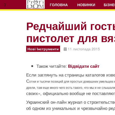
ГОЛОВНА
НОВИНКИ
БІЗНЕ
Редчайший гост
пистолет для в
Нові Інструменти
11 листопада 2015
Також читайте:
Відвідати сайт
Если заглянуть на страницы каталогов из
С
отни и тысячи позиций для простых домашних умельцев 
дрели, там еще много чего есть такого, что мы и не слышал
своих», официально вообще не поставляют
Украинский он-лайн журнал о строительст
об одном из уникальных и чрезвычайно ред