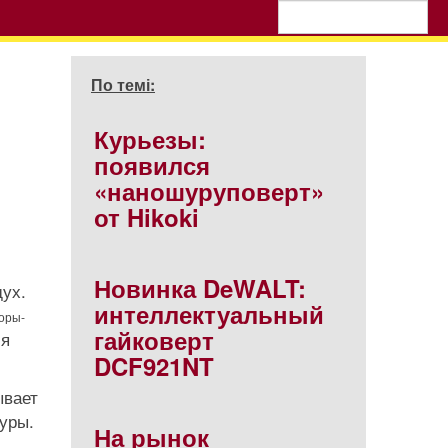
По темі:
Курьезы:
появился
«наношуруповерт»
от Hikoki
Новинка DeWALT:
ух.
интеллектуальный
оры-
гайковерт
ля
DCF921NT
ывает
туры.
На рынок