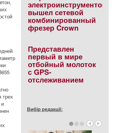
етон,
электроинструментов
ших
вышел сетевой
остой
комбинированный
фрезер Crown
Представлен
редней
первый в мире
иаметр
отбойный молоток
ики
с GPS-
B655
отслеживанием
атно
я трех
 и
Вибір редакції:
лнен
их