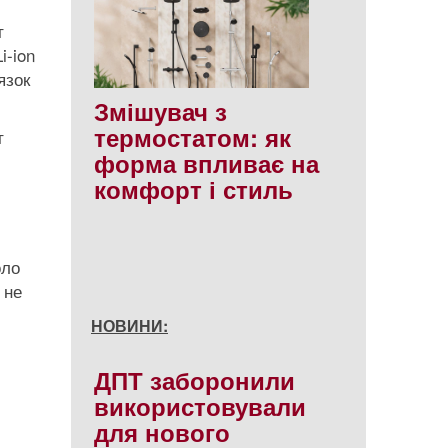
т
i-ion
язок
Змішувач з
термостатом: як
т
форма впливає на
комфорт і стиль
оло
 не
НОВИНИ:
ДПТ заборонили
використовували
для нового