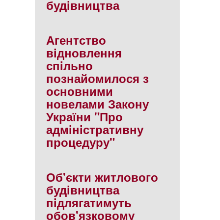
будiвництва
Агентство
вiдновлення
спiльно
познайомилося з
основними
новелами Закону
України "Про
адмiнiстративну
процедуру"
Об'єкти житлового
будiвництва
пiдлягатимуть
обов'язковому