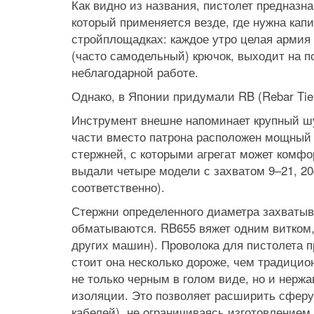
Как видно из названия, пистолет предназн
который применяется везде, где нужна кап
стройплощадках: каждое утро целая армия 
(часто самодельный) крючок, выходит на п
неблагодарной работе.
Однако, в Японии придумали RB (Rebar Tie
Инструмент внешне напоминает крупный шур
части вместо патрона расположен мощный 
стержней, с которыми агрегат может комф
выдали четыре модели с захватом 9–21, 20
соответственно).
Стержни определенного диаметра захватыв
обматываются. RB655 вяжет одним витком, 
других машин). Проволока для пистолета п
стоит она несколько дороже, чем традицио
не только черным в голом виде, но и нер
Prev
Next
изоляции. Это позволяет расширить сферу 
кабелей), не ограничиваясь изготовлением