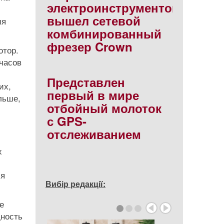
электроинструментов
вышел сетевой
мя
комбинированный
фрезер Crown
отор.
 часов
Представлен
их,
первый в мире
льше,
отбойный молоток
с GPS-
отслеживанием
х
ия
Вибір редакції:
е
щность