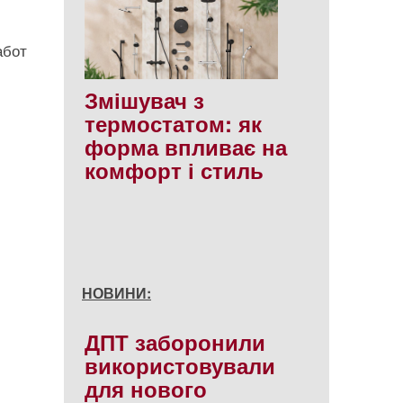
абот
Змішувач з
термостатом: як
форма впливає на
комфорт і стиль
НОВИНИ:
ДПТ заборонили
використовували
для нового