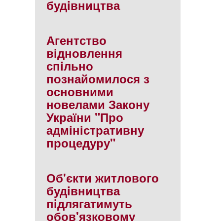
будiвництва
Агентство
вiдновлення
спiльно
познайомилося з
основними
новелами Закону
України "Про
адмiнiстративну
процедуру"
Об'єкти житлового
будiвництва
пiдлягатимуть
обов'язковому