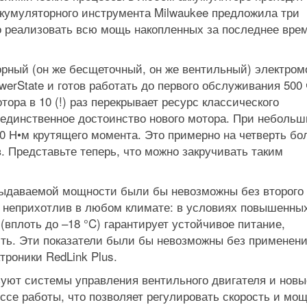
ккумуляторного инструмента Milwaukee предложила три
о реализовать всю мощь накопленных за последнее вре
орный (он же бесщеточный, он же вентильный) электром
werState и готов работать до первого обслуживания 500
тора в 10 (!) раз перекрывает ресурс классического
е единственное достоинство нового мотора. При небольш
0 Н•м крутящего момента. Это примерно на четверть бо
. Представьте теперь, что можно закручивать таким
выдаваемой мощности были бы невозможны без второго
н неприхотлив в любом климате: в условиях повышенны
(вплоть до –18 °C) гарантирует устойчивое питание,
ть. Эти показатели были бы невозможны без применен
роники RedLink Plus.
уют системы управления вентильного двигателя и новы
ссе работы, что позволяет регулировать скорость и мо