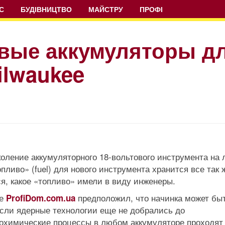
С
БУДІВНИЦТВО
МАЙСТРУ
ПРОФІ
вые аккумуляторы д
ilwaukee
оление аккумуляторного 18-вольтового инструмента на 
топливо» (fuel) для нового инструмента хранится все так 
я, какое «топливо» имели в виду инженеры.
ве
предположил, что начинка может бы
ProfiDom.com.ua
если ядерные технологии еще не добрались до
рохимические процессы в любом аккумуляторе проходят