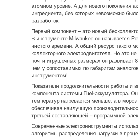
атомном уровне. А для нового поколения а
ингредиента, без которых невозможно был
разработок.
Первый компонент – это новый бесколлект
В инструменте Milwaukee он называется Po
чистого времени. А общий ресурс такого мо
коллекторного электродвигателя. Но это н
почти игрушечных размерах он развивает 8
чем у сопоставимых по габаритам аналогов
инструментом!
Показатели продолжительности работы и 
компонента системы Fuel-аккумулятора. О
температур нагревается меньше, а в мороз 
обеспечивая наилучшую производительнос
третьей составляющей – программной элект
Современные электроинструменты использ
Prev
Next
алгоритмы распределения нагрузки в проце