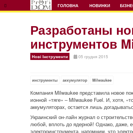
ГОЛОВНА
НОВИНКИ
БІЗНЕ
Разработаны но
инструментов M
Нові Інструменти
05 грудня 2015
инструменты
аккумулятор
Milwaukee
Компания Milwaukee представила новое пок
ионной «тяге» – Milwaukee Fuel. И, хотя, «
аккумуляторах, остается лишь догадыватьс
Украинский он-лайн журнал о строительст
любой, вплоть до ядерной! Однако, даже, 
электроинструмента, напомним, что элект