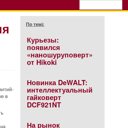
ля
По темі:
Курьезы:
появился
«наношуруповерт»
от Hikoki
Новинка DeWALT:
интеллектуальный
литий-
же в
гайковерт
DCF921NT
ть
На рынок
 на