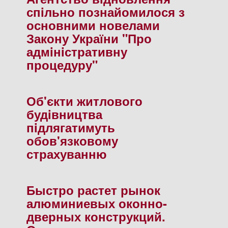
спiльно познайомилося з
основними новелами
Закону України "Про
адмiнiстративну
процедуру"
Об'єкти житлового
будiвництва
пiдлягатимуть
обов'язковому
страхуванню
Быстро растет рынок
алюминиевых оконно-
дверных конструкций.