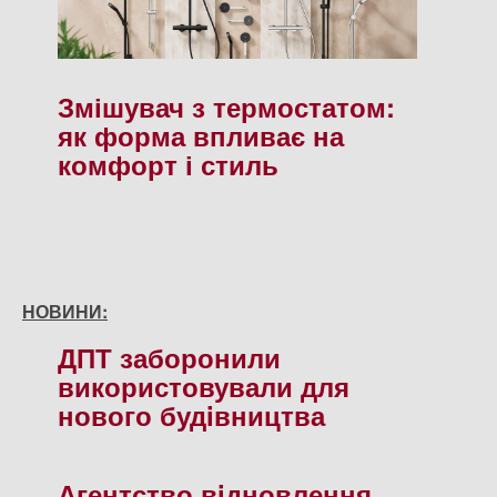
Змішувач з термостатом:
як форма впливає на
комфорт і стиль
НОВИНИ:
ДПТ заборонили
використовували для
нового будiвництва
Агентство вiдновлення