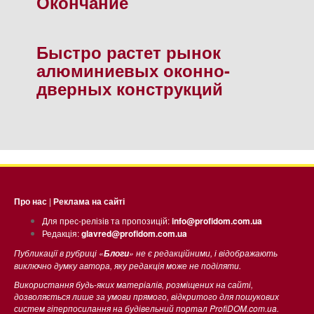
Окончание
Быстро растет рынок
алюминиевых оконно-
дверных конструкций
Про нас
|
Реклама на сайті
Для прес-релізів та пропозицій:
info@profidom.com.ua
Редакція:
glavred@profidom.com.ua
Публикації в рубриці «
» не є редакційними, і відображають
Блоги
виключно думку автора, яку редакція може не поділяти.
Використання будь-яких матеріалів, розміщених на сайті,
дозволяється лише за умови прямого, відкритого для пошукових
систем гіперпосилання на будівельний портал ProfiDOM.com.ua.