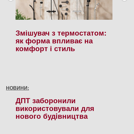
Змішувач з термостатом:
як форма впливає на
комфорт і стиль
НОВИНИ:
ДПТ заборонили
використовували для
нового будiвництва