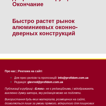
Окончание
Быстро растет рынок
алюминиевых оконно-
дверных конструкций
Про нас
|
Реклама на сайті
Для прес-релізів та пропозицій:
info@profidom.com.ua
Редакція:
glavred@profidom.com.ua
Публикації в рубриці «
» не є редакційними, і відображають
Блоги
виключно думку автора, яку редакція може не поділяти.
Використання будь-яких матеріалів, розміщених на сайті,
дозволяється лише за умови прямого, відкритого для пошукових