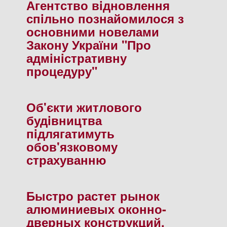
Агентство вiдновлення
спiльно познайомилося з
основними новелами
Закону України "Про
адмiнiстративну
процедуру"
Об'єкти житлового
будiвництва
пiдлягатимуть
обов'язковому
страхуванню
Быстро растет рынок
алюминиевых оконно-
дверных конструкций.