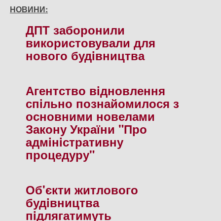
НОВИНИ:
ДПТ заборонили
використовували для
нового будiвництва
Агентство вiдновлення
спiльно познайомилося з
основними новелами
Закону України "Про
адмiнiстративну
процедуру"
Об'єкти житлового
будiвництва
пiдлягатимуть