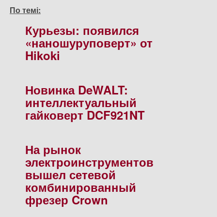
По темі:
Курьезы: появился
«наношуруповерт» от
Hikoki
Новинка DeWALT:
интеллектуальный
гайковерт DCF921NT
На рынок
электроинструментов
вышел сетевой
комбинированный
фрезер Crown