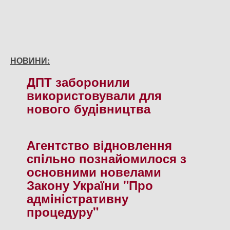
НОВИНИ:
ДПТ заборонили
використовували для
нового будiвництва
Агентство вiдновлення
спiльно познайомилося з
основними новелами
Закону України "Про
адмiнiстративну
процедуру"