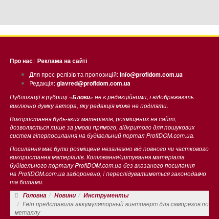
Про нас
|
Реклама на сайті
Для прес-релізів та пропозицій:
info@profidom.com.ua
Редакція:
glavred@profidom.com.ua
Публикації в рубриці «
» не є редакційними, і відображають
Блоги
виключно думку автора, яку редакція може не поділяти.
Використання будь-яких матеріалів, розміщених на сайті,
дозволяється лише за умови прямого, відкритого для пошукових
систем гіперпосилання на будівельний портал ProfiDOM.com.ua.
Посилання має бути розміщене незалежно від повного чи часткового
використання матеріалів. Копіювання/цитування матеріалів
будівельного порталу ProfiDOM.com.ua без вказаного посилання
на ProfiDOM.com.ua заборонено, і переслідуватиметься законодавчо
та ботами.
Головна
Новини
Инструменты
Fein представила аккумуляторный винтоверт для саморезов по
металлу