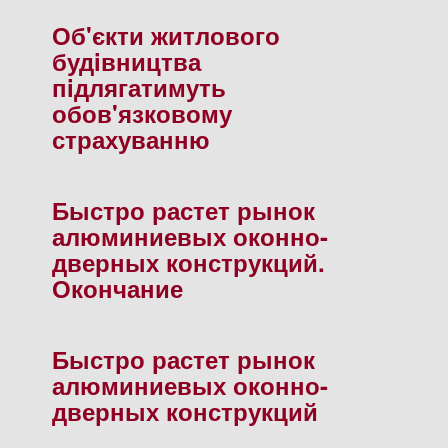
Об'єкти житлового
будiвництва
пiдлягатимуть
обов'язковому
страхуванню
Быстро растет рынок
алюминиевых оконно-
дверных конструкций.
Окончание
Быстро растет рынок
алюминиевых оконно-
дверных конструкций