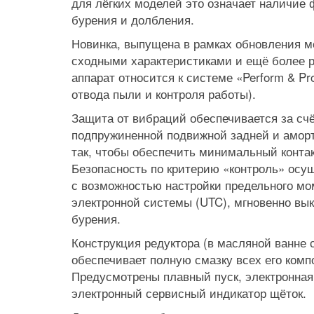
для лёгких моделей это означает наличие
бурения и долбления.
Новинка, выпущена в рамках обновления м
сходными характеристиками и ещё более р
аппарат относится к системе «Perform & Pr
отвода пыли и контроля работы).
Защита от вибраций обеспечивается за сч
подпружиненной подвижной задней и аморт
так, чтобы обеспечить минимальный конт
Безопасность по критерию «контроль» осу
с возможностью настройки предельного мом
электронной системы (UTC), мгновенно вы
бурения.
Конструкция редуктора (в масляной ванне с
обеспечивает полную смазку всех его компо
Предусмотрены плавный пуск, электронная 
электронный сервисный индикатор щёток.
Prev
Next