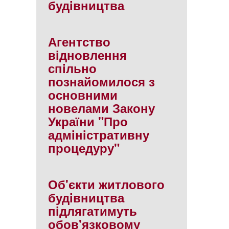
будiвництва
Агентство
вiдновлення
спiльно
познайомилося з
основними
новелами Закону
України "Про
адмiнiстративну
процедуру"
Об'єкти житлового
будiвництва
пiдлягатимуть
обов'язковому