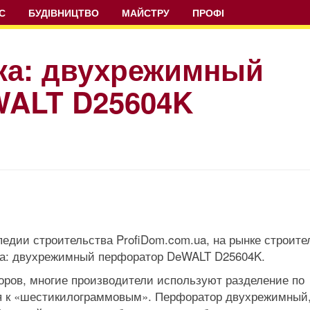
С
БУДІВНИЦТВО
МАЙСТРУ
ПРОФІ
ка: двухрежимный
WALT D25604K
едии строительства ProfiDom.com.ua, на рынке строит
ода: двухрежимный перфоратор DeWALT D25604K.
ров, многие производители используют разделение по
ся к «шестикилограммовым». Перфоратор двухрежимный,