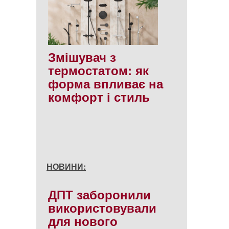
Змішувач з
термостатом: як
форма впливає на
комфорт і стиль
НОВИНИ:
ДПТ заборонили
використовували
для нового