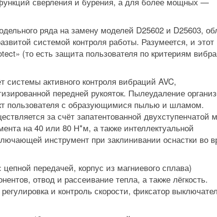
 функций сверления и бурения, а для более мощных —
одельного ряда на замену моделей D25602 и D25603, об
азвитой системой контроля работы. Разумеется, и этот
otect» (то есть защита пользователя по критериям вибр
ёт системы активного контроля вибраций AVC,
изированной передней рукояток. Пылеудаление организ
акт пользователя с образующимися пылью и шламом.
ществляется за счёт запатентованной двухступенчатой
ента на 40 или 80 Н*м, а также интеллектуальной
ключающей инструмент при заклинивании оснастки во в
 цепной передачей, корпус из магниевого сплава)
нентов, отвод и рассеивание тепла, а также лёгкость.
регулировка и контроль скорости, фиксатор выключател