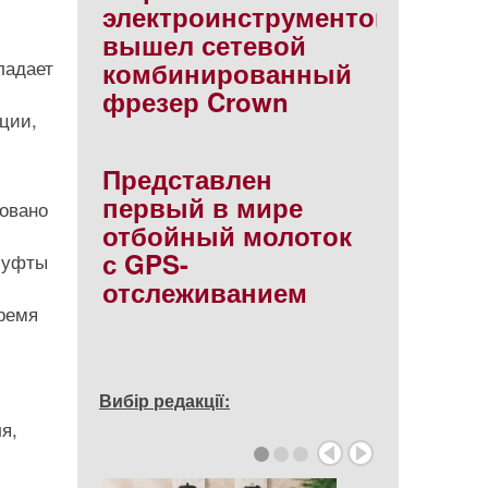
электроинструментов
вышел сетевой
ладает
комбинированный
фрезер Crown
ации,
Представлен
первый в мире
овано
отбойный молоток
с GPS-
 муфты
отслеживанием
ремя
Вибір редакції:
я,