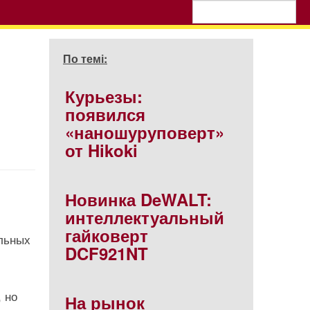
По темі:
Курьезы:
появился
«наношуруповерт»
от Hikoki
Новинка DeWALT:
интеллектуальный
гайковерт
ельных
DCF921NT
 но
На рынок