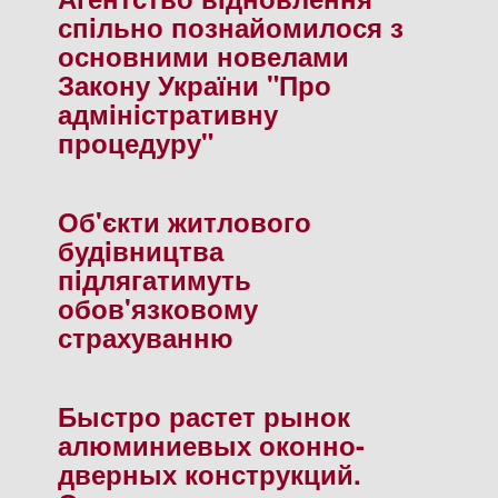
спiльно познайомилося з
основними новелами
Закону України "Про
адмiнiстративну
процедуру"
Об'єкти житлового
будiвництва
пiдлягатимуть
обов'язковому
страхуванню
Быстро растет рынок
алюминиевых оконно-
дверных конструкций.