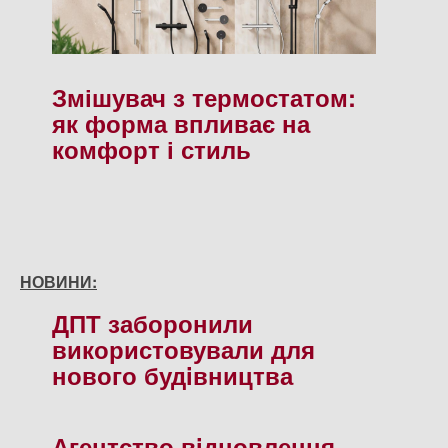
Змішувач з термостатом:
як форма впливає на
комфорт і стиль
НОВИНИ:
ДПТ заборонили
використовували для
нового будiвництва
Агентство вiдновлення