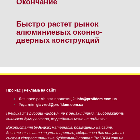
Окончание
Быстро растет рынок
алюминиевых оконно-
дверных конструкций
Про нас
|
Реклама на сайті
Для прес-релізів та пропозицій:
info@profidom.com.ua
Редакція:
glavred@profidom.com.ua
Публикації в рубриці «
» не є редакційними, і відображають
Блоги
виключно думку автора, яку редакція може не поділяти.
Використання будь-яких матеріалів, розміщених на сайті,
дозволяється лише за умови прямого, відкритого для пошукових
систем гіперпосилання на будівельний портал ProfiDOM.com.ua.