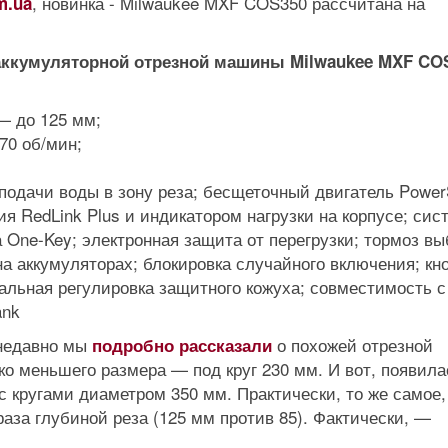
, новинка - Milwaukee MXF COS350 рассчитана на
m.ua
 аккумуляторной отрезной машины Milwaukee MXF CO
— до 125 мм;
70 об/мин;
подачи воды в зону реза; бесщеточный двигатель PowerS
я RedLink Plus и индикатором нагрузки на корпусе; сис
 One-Key; электронная защита от перегрузки; тормоз вы
на аккумуляторах; блокировка случайного включения; кн
альная регулировка защитного кожуха; совместимость с
ank
недавно мы
о похожей отрезной
подробно рассказали
о меньшего размера — под круг 230 мм. И вот, появила
с кругами диаметром 350 мм. Практически, то же самое,
раза глубиной реза (125 мм против 85). Фактически, —