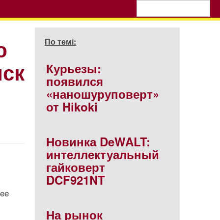
ю
По темі:
иск
Курьезы:
появился
«наношуруповерт»
от Hikoki
Новинка DeWALT:
интеллектуальный
гайковерт
DCF921NT
kee
На рынок