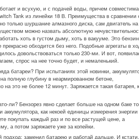
отает и всухую, и с подачей воды, причем совместима
itch Tank из линейки 18 В. Преимущества в сравнении 
о только шуршание алмазного диска, сам двигатель на
муществом можно назвать абсолютную нечувствительнос
аботать хоть в густом дыму, хоть в вакууме. Это бензи
 прекрасно обходится без него. Подобные агрегаты в хо
дилось довольствоваться только 230‑ми. И вот, появила
аем, спрос на нее точно бу­дет, и немаленький.
ряда батареи? При испытаниях этой новинки, аккумулят
 на полную глубину в неармированном бетоне,
 на это не более 12 минут. Заряжается такая батарея, к
вато-ли? Бензорез явно сделает больше на одном баке т
 и аккумулятора, как некоей единицы измерения энергии
те покупать каждый раз и по все растущей цене, а
му, а потом заряжаете уже за копейки.
й подход: заменил батарею и работай дальше. И кстати,