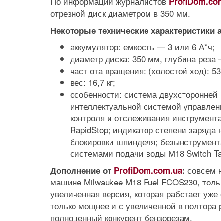
По информации журналистов
ProfiDom.co
отрезной диск диаметром в 350 мм.
Некоторые технические характеристики
аккумулятор: емкость — 3 или 6 А*ч;
диаметр диска: 350 мм, глубина реза 
част ота вращения: (холостой ход): 53
вес: 16,7 кг;
особенности: система двухсторонней 
интеллектуальной системой управлени
контроля и отслеживания инструмента
RapidStop; индикатор степени заряда 
блокировки шпинделя; безынструмент
системами подачи воды М18 Switch T
совсем 
Дополнение от
ProfiDom.com.ua
:
машине Milwaukee M18 Fuel FCOS230, тольк
увеличенная версия, которая работает уже 
только мощнее и с увеличенной в полтора 
Prev
Next
полноценный конкурент бензорезам.