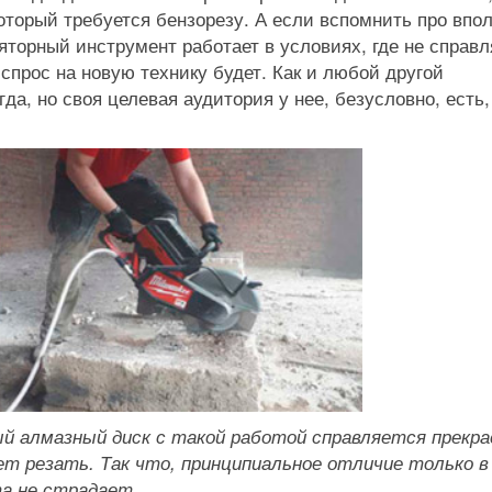
оторый требуется бензорезу. А если вспомнить про впо
яторный инструмент работает в условиях, где не справл
спрос на новую технику будет. Как и любой другой
­да, но своя целевая аудитория у нее, безусловно, есть,
й алмазный диск с такой работой справляется прекра
ет резать. Так что, принципиальное отличие только в
а не страдает