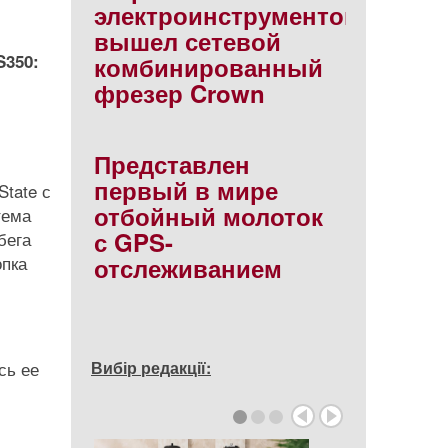
электроинструментов
вышел сетевой
S350:
комбинированный
фрезер Crown
Представлен
первый в мире
tate с
отбойный молоток
тема
с GPS-
бега
опка
отслеживанием
сь ее
Вибір редакції: