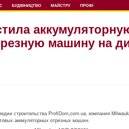
С
БУДІВНИЦТВО
МАЙСТРУ
ПРОФІ
стила аккумуляторну
трезную машину на д
едии строительства ProfiDom,com.ua, компания Milwau
ьтовых аккмуляторных отрезных машин.