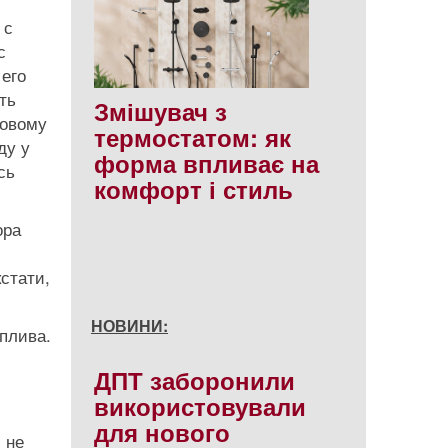
 с
с
 его
ть
Змішувач з
новому
термостатом: як
ду у
форма впливає на
сь
комфорт і стиль
ора
стати,
НОВИНИ:
оплива.
ДПТ заборонили
використовували
для нового
 не