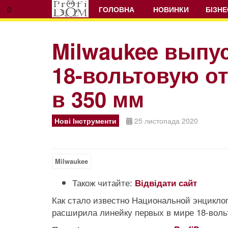
ГОЛОВНА
НОВИНКИ
БІЗНЕ
Milwaukee выпу
18-вольтовую о
в 350 мм
Нові Інструменти
25 листопада 2020
Milwaukee
Також читайте:
Відвідати сайт
Как стало известно Национальной энциклоп
расширила линейку первых в мире 18-вол