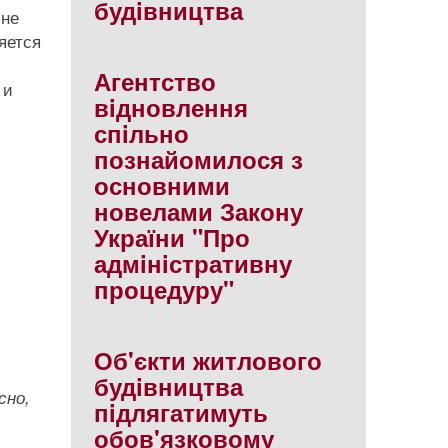
будiвництва
лне
яется
Агентство
 и
вiдновлення
спiльно
познайомилося з
основними
новелами Закону
України "Про
адмiнiстративну
процедуру"
Об'єкти житлового
будiвництва
сно,
пiдлягатимуть
обов'язковому