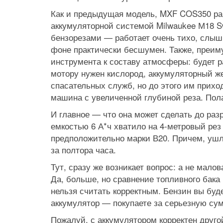
Как и предыдущая модель, MXF COS350 раб
аккумуляторной системой Milwaukee М18 Sw
бензорезами — работает очень тихо, слышн
фоне практически бесшумен. Также, преи
инструмента к составу атмосферы: будет р
мотору нужен кислород, аккумуляторный же
спасательных служб, но до этого им прихо
машина с увеличенной глубиной реза. Полаг
И главное — что она может сделать до раз
емкостью 6 А*ч хватило на 4‑метровый рез
предположительно марки В20. Причем, ушло
за полтора часа.
Тут, сразу же возникает вопрос: а не мало
Да, больше, но сравнение топливного бака
нельзя считать корректным. Бензин вы буде
аккумулятор — покупаете за серьезную сум
Пожалуй, с аккумулятором корректен друго