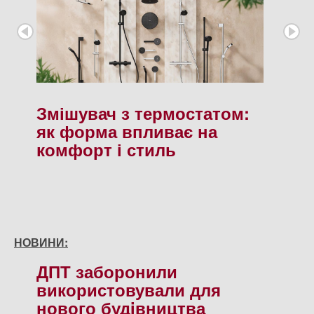
Змішувач з термостатом:
як форма впливає на
комфорт і стиль
НОВИНИ:
ДПТ заборонили
використовували для
нового будiвництва