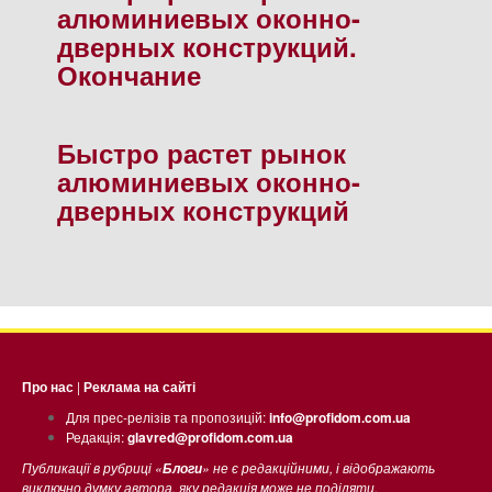
алюминиевых оконно-
дверных конструкций.
Окончание
Быстро растет рынок
алюминиевых оконно-
дверных конструкций
Про нас
|
Реклама на сайті
Для прес-релізів та пропозицій:
info@profidom.com.ua
Редакція:
glavred@profidom.com.ua
Публикації в рубриці «
» не є редакційними, і відображають
Блоги
виключно думку автора, яку редакція може не поділяти.