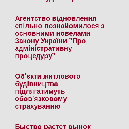
Агентство вiдновлення
спiльно познайомилося з
основними новелами
Закону України "Про
адмiнiстративну
процедуру"
Об'єкти житлового
будiвництва
пiдлягатимуть
обов'язковому
страхуванню
Быстро растет рынок