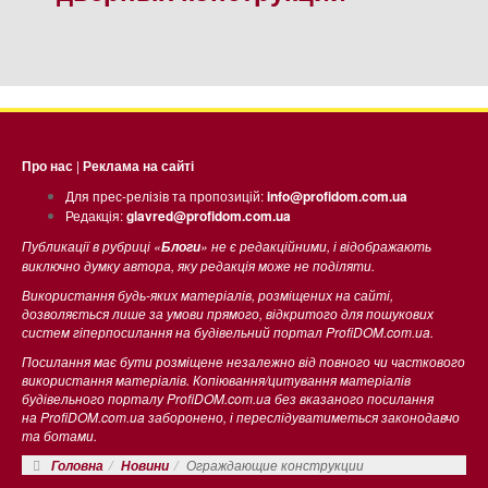
Про нас
|
Реклама на сайті
Для прес-релізів та пропозицій:
info@profidom.com.ua
Редакція:
glavred@profidom.com.ua
Публикації в рубриці «
» не є редакційними, і відображають
Блоги
виключно думку автора, яку редакція може не поділяти.
Використання будь-яких матеріалів, розміщених на сайті,
дозволяється лише за умови прямого, відкритого для пошукових
систем гіперпосилання на будівельний портал ProfiDOM.com.ua.
Посилання має бути розміщене незалежно від повного чи часткового
використання матеріалів. Копіювання/цитування матеріалів
будівельного порталу ProfiDOM.com.ua без вказаного посилання
на ProfiDOM.com.ua заборонено, і переслідуватиметься законодавчо
та ботами.
Ограждающие конструкции
Головна
Новини