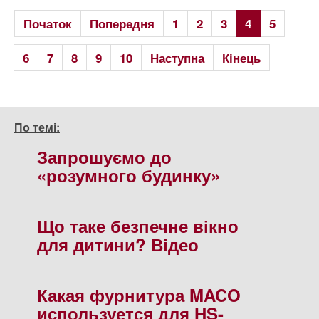
Початок
Попередня
1
2
3
4
5
6
7
8
9
10
Наступна
Кінець
По темі:
Запрошуємо до
«розумного будинку»
Що таке безпечне вікно
для дитини? Відео
Какая фурнитура MACO
используется для HS-