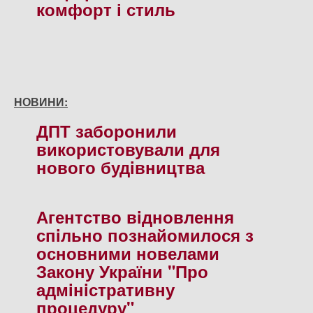
комфорт і стиль
НОВИНИ:
ДПТ заборонили
використовували для
нового будiвництва
Агентство вiдновлення
спiльно познайомилося з
основними новелами
Закону України "Про
адмiнiстративну
процедуру"