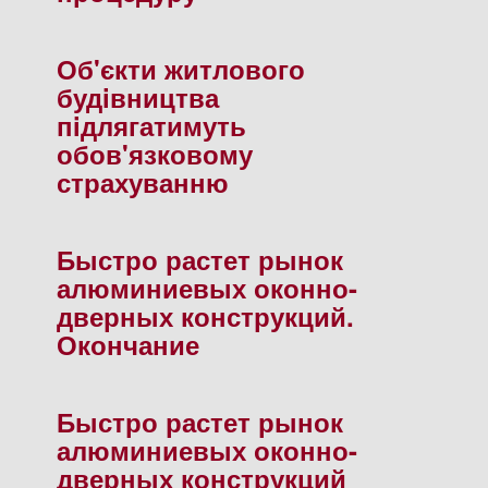
Об'єкти житлового
будiвництва
пiдлягатимуть
обов'язковому
страхуванню
Быстро растет рынок
алюминиевых оконно-
дверных конструкций.
Окончание
Быстро растет рынок
алюминиевых оконно-
дверных конструкций