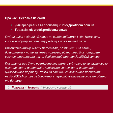
Про нас
|
Реклама на сайті
Для прес-релізів та пропозицій:
info@profidom.com.ua
Редакція:
glavred@profidom.com.ua
Публикації в рубриці «
» не є редакційними, і відображають
Блоги
виключно думку автора, яку редакція може не поділяти.
Використання будь-яких матеріалів, розміщених на сайті,
дозволяється лише за умови прямого, відкритого для пошукових
систем гіперпосилання на будівельний портал ProfiDOM.com.ua.
Посилання має бути розміщене незалежно від повного чи часткового
використання матеріалів. Копіювання/цитування матеріалів
будівельного порталу ProfiDOM.com.ua без вказаного посилання
на ProfiDOM.com.ua заборонено, і переслідуватиметься законодавчо
та ботами.
Новости компаний
Головна
Новини