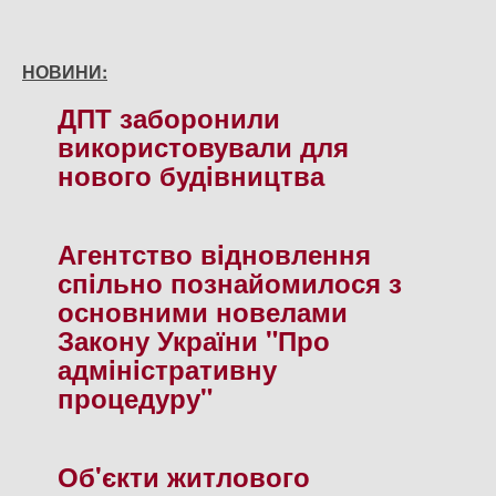
НОВИНИ:
ДПТ заборонили
використовували для
нового будiвництва
Агентство вiдновлення
спiльно познайомилося з
основними новелами
Закону України "Про
адмiнiстративну
процедуру"
Об'єкти житлового