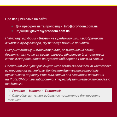
Про нас
|
Реклама на сайті
Для прес-релізів та пропозицій:
info@profidom.com.ua
Редакція:
glavred@profidom.com.ua
Публикації в рубриці «
» не є редакційними, і відображають
Блоги
виключно думку автора, яку редакція може не поділяти.
Використання будь-яких матеріалів, розміщених на сайті,
дозволяється лише за умови прямого, відкритого для пошукових
систем гіперпосилання на будівельний портал ProfiDOM.com.ua.
Посилання має бути розміщене незалежно від повного чи часткового
використання матеріалів. Копіювання/цитування матеріалів
будівельного порталу ProfiDOM.com.ua без вказаного посилання
на ProfiDOM.com.ua заборонено, і переслідуватиметься законодавчо
та ботами.
Головна
Новини
Технології
Caterpillar выпустил мобильное приложение для проверки
техники