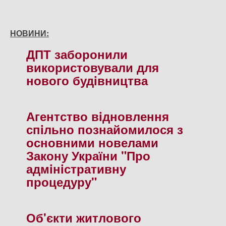
НОВИНИ:
ДПТ заборонили
використовували для
нового будiвництва
Агентство вiдновлення
спiльно познайомилося з
основними новелами
Закону України "Про
адмiнiстративну
процедуру"
Об'єкти житлового