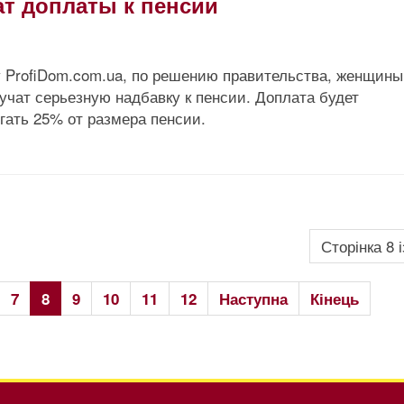
т доплаты к пенсии
у ProfiDom.com.ua, по решению правительства, женщины
лучат серьезную надбавку к пенсии. Доплата будет
гать 25% от размера пенсии.
Сторінка 8 і
7
8
9
10
11
12
Наступна
Кінець