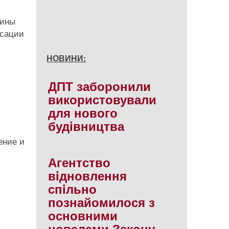
аины
нсации
НОВИНИ:
ДПТ заборонили
використовували
для нового
будiвництва
ение и
Агентство
вiдновлення
спiльно
познайомилося з
основними
новелами Закону