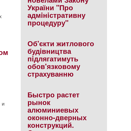
України "Про
адмiнiстративну
х
процедуру"
Об'єкти житлового
будiвництва
ком
пiдлягатимуть
обов'язковому
страхуванню
Быстро растет
рынок
 и
алюминиевых
оконно-дверных
конструкций.