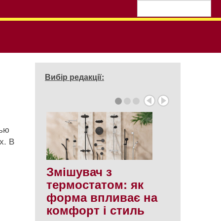
Вибір редакції:
лью
х. В
Змішувач з
термостатом: як
форма впливає на
комфорт і стиль