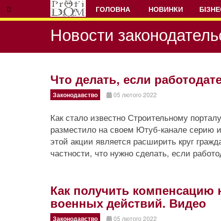
ГОЛОВНА
НОВИНКИ
БІЗНЕ
Новости законодатель
Что делать, если работодат
Законодавство
05 лютого 2022
Prev
Next
Как стало известно Строительному портал
разместило на своем Ютуб-канале серию
этой акции является расширить круг гражд
частности, что нужно сделать, если работ
Как получить компенсацию 
военных действий. Видео
Законодавство
05 лютого 2022