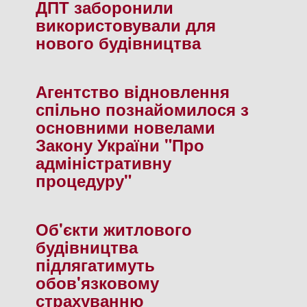
ДПТ заборонили
використовували для
нового будiвництва
Агентство вiдновлення
спiльно познайомилося з
основними новелами
Закону України "Про
адмiнiстративну
процедуру"
Об'єкти житлового
будiвництва
пiдлягатимуть
обов'язковому
страхуванню