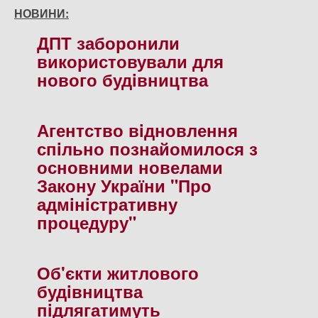
НОВИНИ:
ДПТ заборонили
використовували для
нового будiвництва
Агентство вiдновлення
спiльно познайомилося з
основними новелами
Закону України "Про
адмiнiстративну
процедуру"
Об'єкти житлового
будiвництва
пiдлягатимуть