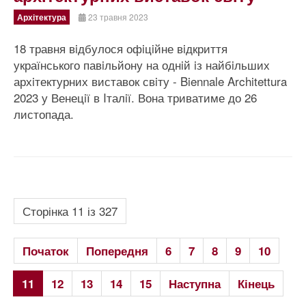
Архітектура
23 травня 2023
18 травня вiдбулося офiцiйне вiдкриття
українського павiльйону на однiй iз найбiльших
архiтектурних виставок свiту - Biennale Architettura
2023 у Венецiї в Iталiї. Вона триватиме до 26
листопада.
Сторінка 11 із 327
Початок
Попередня
6
7
8
9
10
11
12
13
14
15
Наступна
Кінець