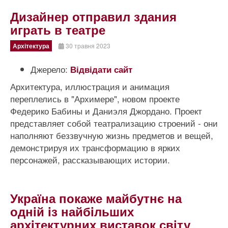
Дизайнер отправил здания
играть в театре
Архітектура
30 травня 2023
Джерело:
Відвідати сайт
Архитектура, иллюстрация и анимация
переплелись в "Архимере", новом проекте
Федерико Бабины и Даниэля Джордано. Проект
представляет собой театрализацию строений - они
наполняют беззвучную жизнь предметов и вещей,
демонстрируя их трансформацию в ярких
персонажей, рассказывающих истории.
Україна покаже майбутнє на
однiй iз найбiльших
архiтектурних виставок свiту