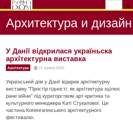
Архитектура и дизайн
У Данiї вiдкрилася україньска
архiтектурна виставка
Архітектура
13 червня 2023
Український дiм у Данiї вiдкрив архiтектурну
виставку "Простiр гiдностi: як архiтектура зцiлює
рани вiйни" пiд кураторством арт-критика та
культурного менеджера Катi Стукалової. Це
частина Копенгагенського архiтектурного
фестивалю.