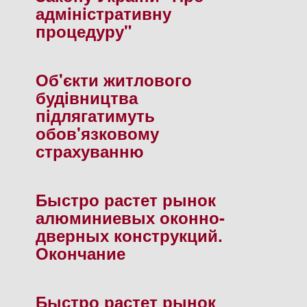
адмiнiстративну
процедуру"
Об'єкти житлового
будiвництва
пiдлягатимуть
обов'язковому
страхуванню
Быстро растет рынок
алюминиевых оконно-
дверных конструкций.
Окончание
Быстро растет рынок