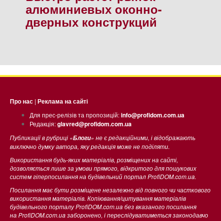
алюминиевых оконно-
дверных конструкций
Про нас
|
Реклама на сайті
Для прес-релізів та пропозицій:
info@profidom.com.ua
Редакція:
glavred@profidom.com.ua
Публикації в рубриці «
» не є редакційними, і відображають
Блоги
виключно думку автора, яку редакція може не поділяти.
Використання будь-яких матеріалів, розміщених на сайті,
дозволяється лише за умови прямого, відкритого для пошукових
систем гіперпосилання на будівельний портал ProfiDOM.com.ua.
Посилання має бути розміщене незалежно від повного чи часткового
використання матеріалів. Копіювання/цитування матеріалів
будівельного порталу ProfiDOM.com.ua без вказаного посилання
на ProfiDOM.com.ua заборонено, і переслідуватиметься законодавчо