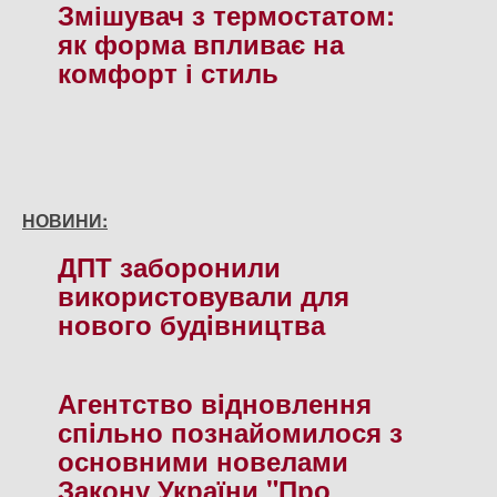
Змішувач з термостатом:
як форма впливає на
комфорт і стиль
НОВИНИ:
ДПТ заборонили
використовували для
нового будiвництва
Агентство вiдновлення
спiльно познайомилося з
основними новелами
Закону України "Про