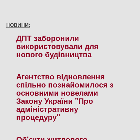
НОВИНИ:
ДПТ заборонили
використовували для
нового будiвництва
Агентство вiдновлення
спiльно познайомилося з
основними новелами
Закону України "Про
адмiнiстративну
процедуру"
Об'єкти житлового