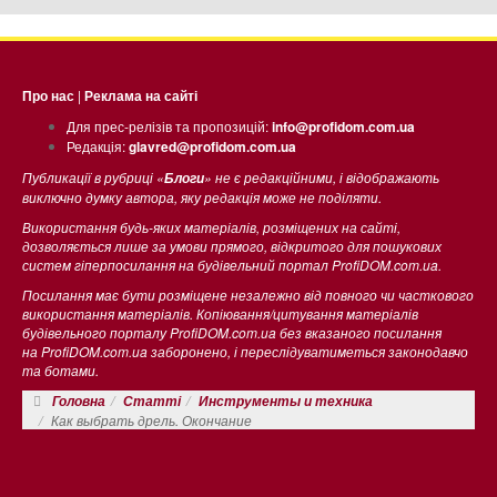
Про нас
|
Реклама на сайті
Для прес-релізів та пропозицій:
info@profidom.com.ua
Редакція:
glavred@profidom.com.ua
Публикації в рубриці «
» не є редакційними, і відображають
Блоги
виключно думку автора, яку редакція може не поділяти.
Використання будь-яких матеріалів, розміщених на сайті,
дозволяється лише за умови прямого, відкритого для пошукових
систем гіперпосилання на будівельний портал ProfiDOM.com.ua.
Посилання має бути розміщене незалежно від повного чи часткового
використання матеріалів. Копіювання/цитування матеріалів
будівельного порталу ProfiDOM.com.ua без вказаного посилання
на ProfiDOM.com.ua заборонено, і переслідуватиметься законодавчо
та ботами.
Головна
Статті
Инструменты и техника
Как выбрать дрель. Окончание