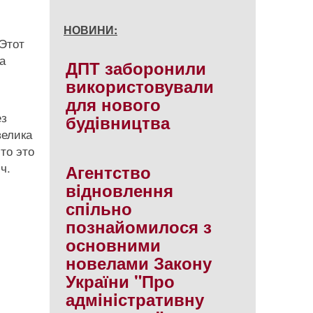
НОВИНИ:
 Этот
а
ДПТ заборонили
використовували
для нового
ез
будiвництва
велика
то это
ч.
Агентство
вiдновлення
спiльно
познайомилося з
основними
новелами Закону
України "Про
адмiнiстративну