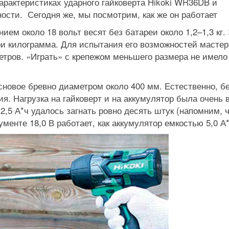
арактеристиках ударного гайковерта Hikoki WR36DB и
ости. Сегодня же, мы посмотрим, как же он работает
ем около 18 вольт весят без батареи около 1,2–1,3 кг.
три килограмма. Для испытания его возможностей мастер
етров. «Играть» с крепежом меньшего размера не имело
сновое бревно диаметром около 400 мм. Естественно, б
я. Нагрузка на гайковерт и на аккумулятор была очень 
,5 А*ч удалось загнать ровно десять штук (напомним, ч
менте 18,0 В работает, как аккумулятор емкостью 5,0 А*