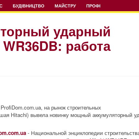
С
БУДІВНИЦТВО
МАЙСТРУ
ПРОФІ
яторный ударный
i WR36DB: работа
ProfiDom.com.ua, на рынок строительных
вшая Hitachi) вывела новинку мощный аккумуляторный у
- Национальной энциклопедии строительства
Dom.com.ua