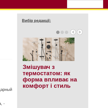
Вибір редакції:
Змішувач з
термостатом: як
форма впливає на
комфорт і стиль
дарный
, -