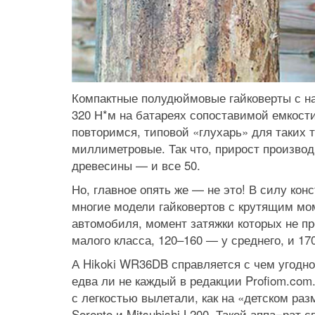
Компактные полудюймовые гайковерты с н
320 Н*м на батареях сопоставимой емкости
повторимся, типовой «глухарь» для таких 
миллиметровые. Так что, прирост производ
древесины — и все 50.
Но, главное опять же — не это! В силу кон
многие модели гайковертов с крутящим мо
автомобиля, момент затяжки которых не п
малого класса, 120–160 — у среднего, и 1
А Hikoki WR36DB справляется с чем угодно
едва ли не каждый в редакции Profiom.com
с легкостью вылетали, как на «детском разм
Sorento и Mitsubishi L200. Такой аппа¬ра