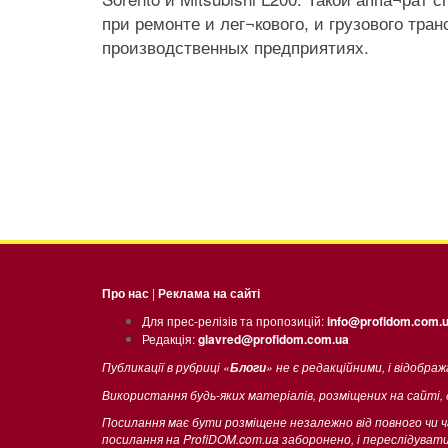
при ремонте и лег¬кового, и грузового тр
производственных предприятиях.
Про нас
|
Реклама на сайті
Для прес-релізів та пропозицій:
info@profidom.com.
Редакція:
glavred@profidom.com.ua
Публикації в рубриці «
» не є редакційними, і відобра
Блоги
Використання будь-яких матеріалів, розміщених на сайті,
Посилання має бути розміщене незалежно від повного чи 
посилання на ProfiDOM.com.ua заборонено, і переслідува