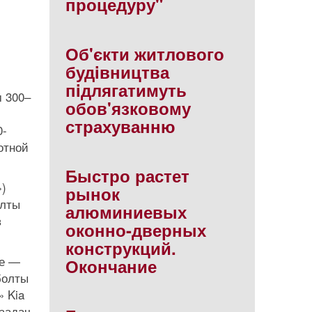
процедуру"
Об'єкти житлового
будiвництва
пiдлягатимуть
 300–
обов'язковому
страхуванню
0-
отной
Быстро растет
»)
рынок
олты
алюминиевых
в
оконно-дверных
конструкций.
ие —
Окончание
болты
» Kia
 задач