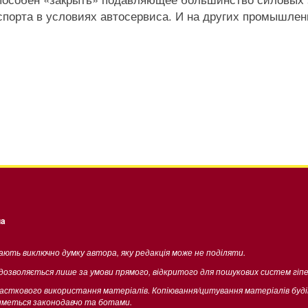
анспорта в условиях автосервиса. И на других промышле
ua
жають виключно думку автора, яку редакція може не поділяти.
 дозволяється лише за умови прямого, відкритого для пошукових систем гіп
часткового використання матеріалів. Копіювання/цитування матеріалів буд
тиметься законодавчо та ботами.