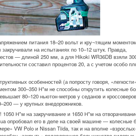
апряжением питания 18–20 вольт и кру¬тящим моментом
 закручивали на испытаниях по 10–12 штук. Правда,
тестов — длиной 250 мм, а для Hikoki WR36DB взяли 30
ительности составил процентов 20, а с учетом особо пл
структивных особенностей (а попросту говоря, «легкости
ментом 300–350 Н*м не способны открутить колесные б
ревышает 80–120 ньютон-метров у седанов и кроссоверо
70–200 — у крупных внедорожников.
! 1050 Н*м на закручивание и 1650 Н*м на отворачиван
.ua опробовал его в деле на своей машине — колесные 
ере» VW Polo и Nissan Tiida, так и на вполне «взрослых
т способен «закрыть» подавляющее большинство силовых