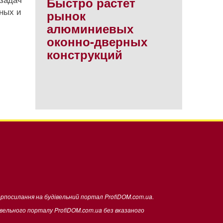
Быстро растет
нных и
рынок
алюминиевых
оконно-дверных
конструкций
ерпосилання на будівельний портал ProfiDOM.com.ua.
івельного порталу ProfiDOM.com.ua без вказаного