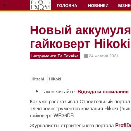
ГОЛОВНА
НОВИНКИ
БІЗНЕ
Новый аккумул
гайковерт Hikok
Prev
Next
Інструменти Та Техніка
24 жовтня 2021
Hitachi
HiKoki
Також читайте:
Відвідати посилання
Как уже рассказывал Строительный портал 
электроинструментов компания Hikoki (бы
гайковерт WR36DB
Журналисты строительного портала
Profi