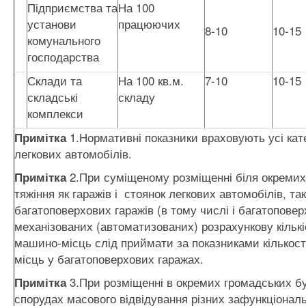
Підприємства та
На 100
установи
працюючих
8-10
10-15
комунального
господарства
Склади та
На 100 кв.м.
7-10
10-15
складські
складу
комплекси
1.Нормативні показники враховують усі кате
Примітк
а
легкових автомобілів.
2.При суміщеному розміщенні біля окремих 
Примітк
а
тяжіння як гаражів і стоянок легкових автомобілів, так
багатоповерхових гаражів (в тому числі і багатопове
механізованих (автоматизованих) розрахункову кількі
машино-місць слід приймати за показниками кількос
місць у багатоповерхових гаражах.
3.При розміщенні в окремих громадських б
Примітк
а
спорудах масового відвідування різних зафункціонал