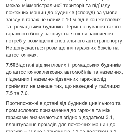
межах міжмагістральної території та під`їзду
пожежних машин до будинків (споруд) за умови
заїзду в гараж не ближче 10 м від вікон житлових
та громадських будинків. Термін існування такого
гаражного боксу закінчується після закінчення
потреб у розміщенні спеціального автотранспорту.
Не допускається розміщення гаражних боксів на
автостоянках.
Відстані від житлових і громадських будинків
7.50
до автостоянок легкових автомобілів та наземних,
підземних і наземно-підземних гаражівслід
приймати не менше тих, що наведені у таблицях
7.5 та 7.6.
Протипожежні відстані від будинків цивільного та
промислового призначення до гаражів та між
гаражами визначаються згідно з додатком 3.1,
влаштування проїздів для пожежних машин до
гаражів – згідно з таблицею 7.1 та додатком 3.1.