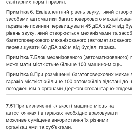
санітарних норм і правил.
6. Еквівалентний рівень звуку, який створ
Примітк
а
засобами автоматики багатоповерхового механізован
гаража не повинен перевищувати 45 дБА за2 м від бу
рівень звуку, який створюється механізмами та засо
багатоповерхового механізованого (автоматизованого
перевищувати 60 дБА за2 м від будівлі гаража.
7.Блок механізованого (автоматизованого) 
Примітк
а
може мати місткістьне більше 100 машино-місць.
8.При розміщенні багатоповерхових механі
Примітк
а
гаражів місткістюбільше 100 автомобілів відстані до
погодженням з органами Державногосанітарно-епідемі
При визначенні кількості машино-місць на
7.51
автостоянках і в гаражах необхідно враховувати
можливе суміщене використання їх різними
організаціями та суб'єктами.