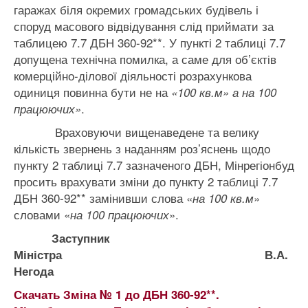
гаражах біля окремих громадських будівель і
споруд масового відвідування слід приймати за
таблицею 7.7 ДБН 360-92**. У пункті 2 таблиці 7.7
допущена технічна помилка, а саме для об’єктів
комерційно-ділової діяльності розрахункова
одиниця повинна бути не на
«100 кв.м» а на 100
.
працюючих»
Враховуючи вищенаведене та велику
кількість звернень з наданням роз’яснень щодо
пункту 2 таблиці 7.7 зазначеного ДБН, Мінрегіонбуд
просить врахувати зміни до пункту 2 таблиці 7.7
ДБН 360-92** замінивши слова «
»
на 100 кв.м
словами «
».
на 100 працюючих
Заступник
Міністра В.А.
Негода
Скачать Зміна № 1 до ДБН 360-92**.