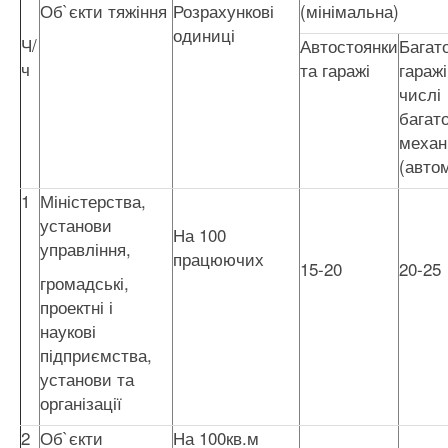
Об`єкти тяжіння
Розрахункові
(мінімальна)
одиниці
Ч/
Автостоянки
Багат
ч
та гаражі
гараж
числі
багат
механ
(авто
1
Міністерства,
установи
На 100
управління,
працюючих
15-20
20-25
громадські,
проектні і
наукові
підприємства,
установи та
організації
2
Об`єкти
На 100кв.м