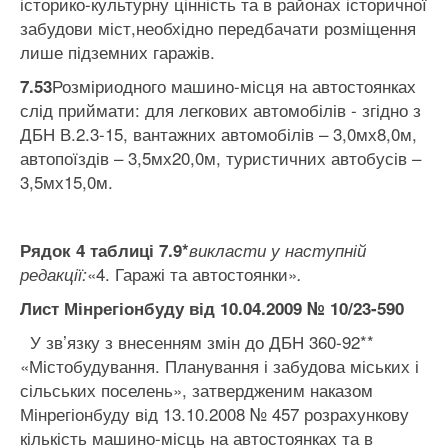
історико-культурну цінність та в районах історичної
забудови міст,необхідно передбачати розміщення
лише підземних гаражів.
Розміриодного машино-місця на автостоянках
7.53
слід приймати: для легкових автомобілів - згідно з
ДБН В.2.3-15, вантажних автомобілів – 3,0мх8,0м,
автопоїздів – 3,5мх20,0м, туристичних автобусів –
3,5мх15,0м.
Рядок 4 таблиці 7.9*
викласти у наступній
«4. Гаражі та автостоянки»
редакції
:
.
Лист Мінрегіонбуду від 10.04.2009 № 10/23-590
У зв’язку з внесенням змін до ДБН 360-92**
«Містобудування. Планування і забудова міських і
сільських поселень», затвердженим наказом
Мінрегіонбуду від 13.10.2008 № 457 розрахункову
кількість машино-місць на автостоянках та в