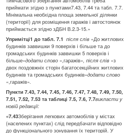
тимчасового зберігання автомобілів треба
приймати згідно з пунктами7.43, 7.44 та табл. 7.7.
Мінімальна необхідна площа земельної ділянки
(території) для розміщення гаражів і автостоянок
приймається згідно зДБН В.2.3-15.»
«До житлових
Уприміт
ці1
до табл. 7.1
після слів
будинків заввишки 9 поверхів і більше та до
громадських будинків заввишки 5 поверхів і
більше»
«,гаражів»
«з
додати слово
, після слів
двох поздовжніх сторін багатосекційних житлових
будинків та громадських будинків»
додати слово
«,гаражів»
.
Пункти 7.43, 7.44, 7.45, 7.46, 7.47, 7.48, 7.49, 7.50,
7.51, 7.52, 7.53 та таблиці 7.5, 7.6, 7.7
викласти у
новій редакції:
Зберігання легкових автомобілів у містах
«7.43
(населених пунктах) слід передбачати відповідно
до функціонального зонування їх територій. У