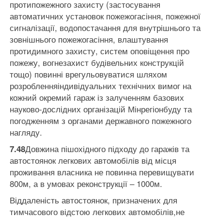
протипожежного захисту (застосування
автоматичних установок пожежогасіння, пожежної
сигналізації, водопостачання для внутрішнього та
зовнішнього пожежогасіння, влаштування
протидимного захисту, систем оповіщення про
пожежу, вогнезахист будівельних конструкцій
тощо) повинні врегульовуватися шляхом
розробленняіндивідуальних технічних вимог на
кожний окремий гараж із залученням базових
науково-дослідних організацій Мінрегіонбуду та
погодженням з органами державного пожежного
нагляду.
Довжина пішохідного підходу до гаражів та
7.48
автостоянок легкових автомобілів від місця
проживання власника не повинна перевищувати
800м, а в умовах реконструкції – 1000м.
Віддаленість автостоянок, призначених для
тимчасового відстою легкових автомобілів,не