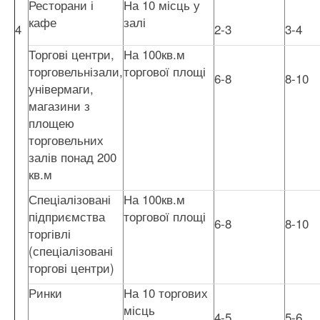
Ресторани і
На 10 місць у
кафе
залі
4
2-3
3-4
Торгові центри,
На 100кв.м
торговельнізали,
торгової площі
6-8
8-10
універмаги,
магазини з
площею
торговельних
залів понад 200
кв.м
Спеціалізовані
На 100кв.м
підприємства
торгової площі
6-8
8-10
торгівлі
(спеціалізовані
торгові центри)
Ринки
На 10 торгових
місць
4-5
5-6