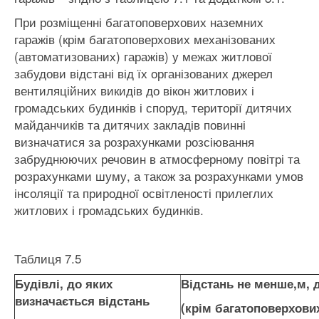
При розміщенні багатоповерхових наземних
гаражів (крім багатоповерхових механізованих
(автоматизованих) гаражів) у межах житлової
забудови відстані від їх організованих джерел
вентиляційних викидів до вікон житлових і
громадських будинків і споруд, території дитячих
майданчиків та дитячих закладів повинні
визначатися за розрахунками розсіювання
забруднюючих речовин в атмосферному повітрі та
розрахунками шуму, а також за розрахунками умов
інсоляції та природної освітленості прилеглих
житлових і громадських будинків.
Таблиця 7.5
Будівлі, до яких
Відстань не менше,м, 
визначається відстань
(крім багатоповерхови