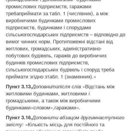
промислових підприємств, гаражами
требаприймати за табл. 1 (числівник), а між
виробничими будинками промислових
підприємств, будинками і спорудами
сільськогосподарських підприємств – відповідно до
вимог чинних норм. Протипожежні відстані від
житлових, громадських, адміністративно-
побутових будівель, гаражів до виробничих
будинків промислових підприємств,
сільськогосподарських будівель і споруд треба
приймати згідно зтабл. 1 (знаменник).»
«Відстань між
Пункт 3.13
.
Доповнити
після слів
житловими будинками, житловими і
громадськими, а також між виробничими
будинками»
«,гаражами»
словом
.
Пункт 3.16
.
Доповнити абзацом
другимнаступного
«Кількість місць для постійного та
змісту: