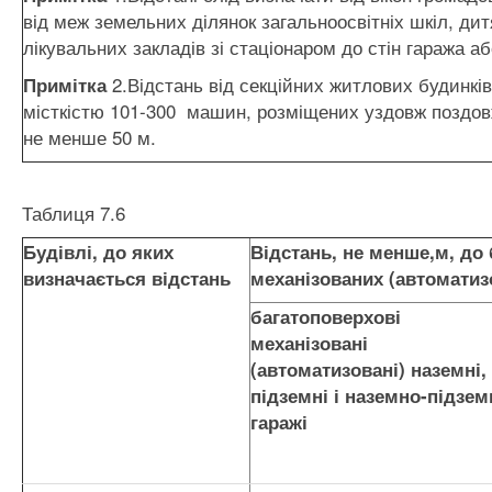
від меж земельних ділянок загальноосвітніх шкіл, ди
лікувальних закладів зі стаціонаром до стін гаража аб
2.Відстань від секційних житлових будинкі
Примітка
місткістю 101-300 машин, розміщених уздовж поздов
не менше 50 м.
Таблиця 7.6
Будівлі, до яких
Відстань, не менше,м, до
визначається відстань
механізованих (автоматиз
багатоповерхові
механізовані
(автоматизовані) наземні,
підземні і наземно-підзем
гаражі