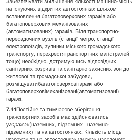
Забезпечувати збільшення кількості машино-місць
на існуючих відкритих автостоянках шляхом
встановлення багатоповерхових гаражів або
багатоповерхових механізованих
(автоматизованих) гаражів. Біля транспортно-
пересадочних вузлів (станції метро, станції
електропоїздів, зупинки міського громадського
транспорту, перехрестятранспортних магістралей
тощо) необхідно, дотримуючись відповідних
санітарних розривів та санітарно-захисних зон до
житлової та громадської забудови,
розміщуватибагатоповерховігаражі або
багатоповерховімеханізовані(автоматизовані)
гаражі.
Постійне та тимчасове зберігання
7.44
транспортних засобів має здійснюватись
у
(наземних, підземних і наземно-
гаражах
підземних) та на автостоянках. Кількість місць
угаражах та на автостоянках умежах населеного