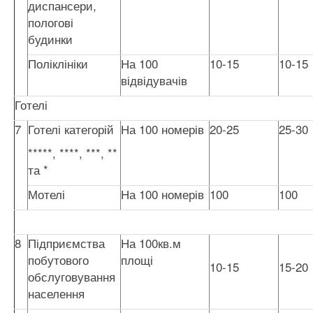
диспансери,
пологові
будинки
Поліклініки
На 100
10-15
10-15
відвідувачів
Готелі
7
Готелі категорій
На 100 номерів
20-25
25-30
*****, ****, ***, **
та *
Мотелі
На 100 номерів
100
100
8
Підприємства
На 100кв.м
побутового
площі
10-15
15-20
обслуговування
населення