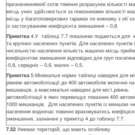
призначеннямоб`єктів тяжіння розрахунок кількості м
місць уних здійснюється за показниками кількості м
місць у багатоповерхових гаражах по кожному з об`єк
із застосуванням коефіцієнта зменшення – 0,8.
4.У таблиці 7.7 показники подаються для 
Примітк
а
та крупних населених пунктів. Для населених пунктів
чисельністю населення кількість машино-місць прийм
коефіцієнтом зменшення відповідно для груп поселен
-0,8, середніх – 0,6, малих – 0,5.
5.Мінімальні норми таблиці наведені для мі
Примітк
а
рівнем автомобілізації до 400 автомобілів включно на
мешканців, а максимальні наведені для міст,рівень
автомобілізації в яких перевищує показник 400 автомо
1000 мешканців. Для населених пунктів із меншою ч
населення водночас повинні враховуватись коефіцієн
зменшення, зазначені у примітці 4 до таблиці 7.7.
Умежах територій, що мають особливу
7.52