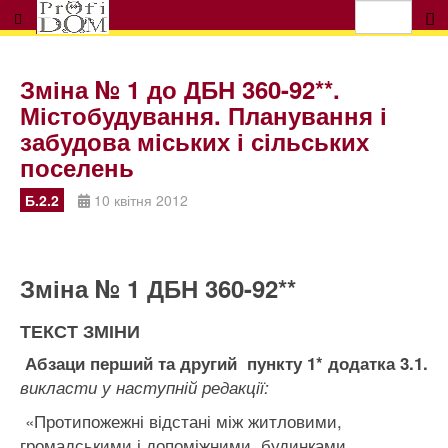
Зміна № 1 до ДБН 360-92**.
Містобудування. Планування і
забудова міських і сільських
поселень
Б.2.2
10 квітня 2012
Зміна № 1
ДБН 360-92**
ТЕКСТ ЗМІНИ
Абзаци перший та другий пункту 1* додатк
а 3.1.
викласти у наступній редакції:
«Протипожежні відстані між житловими,
громадськими і допоміжними будинками