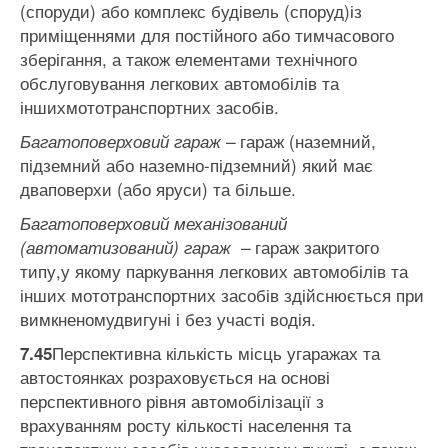
(споруди) або комплекс будівель (споруд)із
приміщеннями для постійного або тимчасового
зберігання, а також елементами технічного
обслуговування легкових автомобілів та
іншихмототранспортних засобів.
гараж (наземний,
Багатоповерховий гараж –
підземний або наземно-підземний) який має
дваповерхи (або яруси) та більше.
Багатоповерховий механізований
гараж закритого
(автоматизований) гараж –
типу,у якому паркування легкових автомобілів та
інших мототранспортних засобів здійснюється при
вимкненомудвигуні і без участі водія.
Перспективна кількість місць угаражах та
7.45
автостоянках розраховується на основі
перспективного рівня автомобілізації з
врахуванням росту кількості населення та