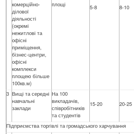
комерційно-
площі
5-8
8-10
ділової
діяльності
(окремі
нежитлові та
офісні
приміщення,
бізнес-центри,
офісні
комплекси
площею більше
100кв.м)
3
Вищі та середні
На 100
навчальні
викладачів,
15-20
20-25
заклади
співробітників
та студентів
Підприємства торгівлі та громадського харчування