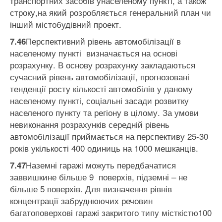
транспортних засобів унаселеному пункті, а також
строку,на який розробляється генеральний план чи
інший містобудівний проект.
Перспективний рівень автомобілізації в
7.46
населеному пункті визначається на основі
розрахунку. В основу розрахунку закладаються
сучасний рівень автомобілізації, прогнозовані
тенденції росту кількості автомобілів у даному
населеному пункті, соціальні засади розвитку
населеного пункту та регіону в цілому. За умови
невиконання розрахунків середній рівень
автомобілізації приймається на перспективу 25-30
років укількості 400 одиниць на 1000 мешканців.
Наземні гаражі можуть передбачатися
7.47
заввишкине більше 9 поверхів, підземні – не
більше 5 поверхів. Для визначення рівнів
концентрації забруднюючих речовин
багатоповерхові гаражі закритого типу місткістю100