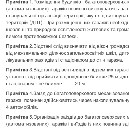
1.Розміщення будинків і багатоповерхових 
Примітк
а
(автоматизованих) гаражів повинно виконуватись на п
планувальної організації території, яку слід виконува
територій (ДПТ). При розміщенні цих гаражів необхі
інсоляції та природної освітленості житлових та гром
вимоги протипожежної безпеки.
2.Відстані слід визначати від вікон громад
Примітк
а
від межземельних ділянок загальноосвітніх шкіл, дит
лікувальних закладів зі стаціонаром до стін гаража.
3.Відстані від вентиляції з підземних гараж
Примітк
а
установ слід приймати відповідноне ближче 25 м,адо д
стаціонаром - не ближче 20 м.
4.Заїзд до багатоповерхового механізовано
Примітк
а
гаража повинен здійснюватись через накопичувальну
4 автомобілів.
5.Організація заїздів до багатоповерхових 
Примітк
а
(автоматизованих) гаражів і виїздів із них повинна 