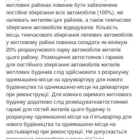
житлових районах повинне бути забезпечене
постійне зберігання всіх автомобілів (100%), які
належать жителям цих районів, а також тимчасове
зберігання автомобілів відвідувачів. Кількість
місць тимчасового зберігання легкових автомобілів
у житловому районі повинна складати як мінімум
20% розрахункового парку автомобілів жителів
цього району. Розміщення автостоянок і гаражів
для постійного зберігання автомобілів жителів
житлових будинків слід здійснювати з розрахунку
однемашино-місце на однуквартиру для нового
будівництва та однемашино-місце на двіквартири
при реконструкції. Для кожного окремого житлового
будинку додатково слід розміщуватиавтостоянкиі
гаражі для гостей жителів цього будинку із
розрахунку однемашино-місце на п’ятьквартир для
нового будівництва та однемашино-місце на
шістьквартир при реконструкції. Не допускається
паркування автомобілів у зонах під`їзду