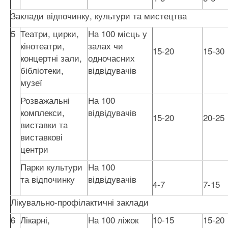
Заклади відпочинку, культури та мистецтва
5
Театри, цирки,
На 100 місць у
кінотеатри,
залах чи
15-20
15-30
концертні зали,
одночасних
бібліотеки,
відвідувачів
музеї
Розважальні
На 100
комплекси,
відвідувачів
15-20
20-25
виставки та
виставкові
центри
Парки культури
На 100
та відпочинку
відвідувачів
4-7
7-15
Лікувально-профілактичні заклади
6
Лікарні,
На 100 ліжок
10-15
15-20