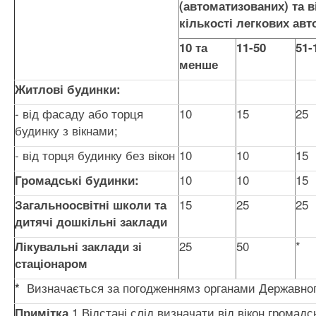
(автоматизованих) та 
кількості легкових авт
10 та
11-50
51-
менше
Житлові будинки:
- від фасаду або торця
10
15
25
будинку з вікнами;
- від торця будинку без вікон
10
10
15
10
10
15
Громадські будинки:
15
25
25
Загальноосвітні школи та
дитячі дошкільні заклади
25
50
*
Лікувальні заклади зі
стаціонаром
Визначається за погодженнямз органами Державног
*
1.Відстані слід визначати від вікон громад
Примітк
а