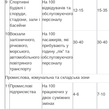
9
Спортивні
На 100
будівлі і
відвідувачів та
12-15
15-35
споруди,
обслуговуючого
стадіони, зали і
персоналу
басейни
10
Вокзали
На 100
залізничного,
пасажирів, які
30-40
30-40
річкового,
прибувають у
морського,
годину „пік” та
автомобільного і
обслуговуючого
повітряного
персоналу
транспорту
Промислова, комунальна та складська зони
11
Промислові
На 100
підприємства
працюючих у
4-6
7-10
двох суміжних
змінах