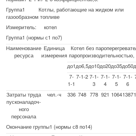
Группа1 Котлы, работающие на жидком или
газообразном топливе
Измеритель: котел
Группа1 (нормы с1 по7)
Наименование
Единица
Котел без пароперегревате
ресурса
измерения
паропроизводительностью, 
до1
до6,5
до10
до20
до35
до50
7-
7-1-2
7-1-
7-1-
7-1-
7-1-
1-1
3
4
5
6
Затраты труда
чел.-ч
336
748
778
921
1064
1387
пусконаладоч­
ного
персонала
Окончание группы1 (нормы с8 по14)