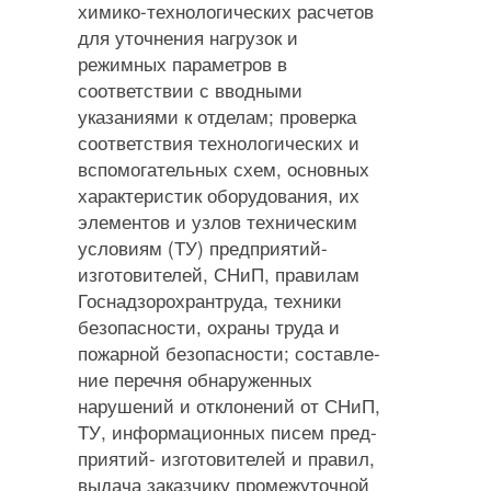
химико-технологических расчетов
для уточнения нагрузок и
режимных параметров в
соответствии с вводными
указаниями к отделам; проверка
соответствия технологических и
вспомо­гательных схем, основных
характеристик оборудо­вания, их
элементов и узлов техническим
услови­ям (ТУ) предприятий-
изготовителей, СНиП, прави­лам
Госнадзорохрантруда, техники
безопасности, охраны труда и
пожарной безопасности; составле­
ние перечня обнаруженных
нарушений и отклоне­ний от СНиП,
ТУ, информационных писем пред­
приятий- изготовителей и правил,
выдача заказ­чику промежуточной