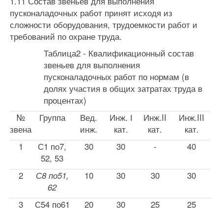
1.11 Состав звеньев для выполнения
пусконаладочных работ при­нят исходя из
сложности оборудования, трудоемкости работ и
требова­ний по охране труда.
Таблица2 - Квалификационный состав
звеньев для выполнения
пусконаладочных работ по нормам (в
долях участия в общих затратах труда в
процентах)
№
Группа
Вед.
Инж. І
Инж.II
Инж.III
звена
инж.
кат.
кат.
кат.
1
С1 по7,
30
30
-
40
52, 53
2
10
30
30
30
С8 по51,
62
3
С54 по61
20
30
25
25