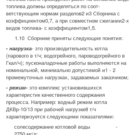
топлива должны определяться по соот­
ветствующим нормам разделов2 и3 Сборника с
коэффициентом0,7, а при совместном сжигании2-х
видов топлива- с коэффициентом1,5.
1.10 Сборнике приняты следующие понятия:
это производительность котла
-
нагрузка
-
(парового в т/ч; водо­грейного, пароводогрейного в
Гкал/ч); пусконаладочные работы выпол­няются на
номинальной, минимально допустимой и1 - 2
промежуточ­ных нагрузках, задаваемых заказчиком;
это комплекс установившихся
-
режим-
характеристик качест­венного содержания
процесса. Например: водный режим котла
ДКВр-10/13 при рабочей нагрузке8 т/ч
характеризуется следующими показателями:
солесодержание котловой воды -
2750 мг/л;