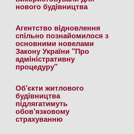
нового будiвництва
Агентство вiдновлення
спiльно познайомилося з
основними новелами
Закону України "Про
адмiнiстративну
процедуру"
Об'єкти житлового
будiвництва
пiдлягатимуть
обов'язковому
страхуванню