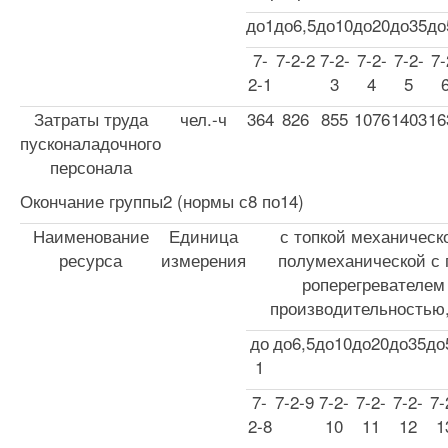
до1
до6,5
до10
до20
до35
до
7-
7-2-2
7-2-
7-2-
7-2-
7-
2-1
3
4
5
Затраты труда
чел.-ч
364
826
855
1076
1403
16
пусконаладочного
персонала
Окончание группы2 (нормы с8 по14)
Наименование
Единица
с топкой механическ
ресурса
измерения
полумеханической с 
роперегревателем
производительностью,
до
до6,5
до10
до20
до35
до
1
7-
7-2-9
7-2-
7-2-
7-2-
7-
2-8
10
11
12
1