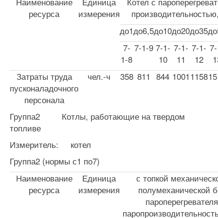
Наименование
Единица
Котел с пароперегрева
ресурса
измерения
производительностью,
до1
до6,5
до10
до20
до35
до
7-
7-1-9
7-1-
7-1-
7-1-
7-
1-8
10
11
12
1
Затраты труда
чел.-ч
358
811
844
1001
1158
15
пусконаладочного
персонала
Группа2 Котлы, работающие на твердом
топливе
Измеритель: котел
Группа2 (нормы с1 по7)
Наименование
Единица
с топкой механическ
ресурса
измерения
полумеханической б
пароперегревателя
паропроизводительность