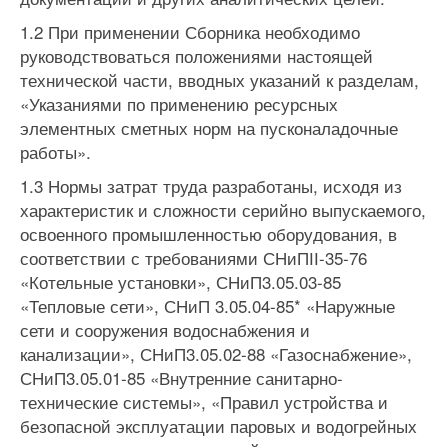
1.2 При применении Сборника необходимо
руководствоваться по­ложениями настоящей
технической части, вводных указаний к разде­лам,
«Указаниями по применению ресурсных
элементных сметных норм на пусконаладочные
работы».
1.3 Нормы затрат труда разработаны, исходя из
характеристик и сложности серийно выпускаемого,
освоенного промышленностью обору­дования, в
соответствии с требованиями СНиПІІ-35-76
«Котельные уста­новки», СНиП3.05.03-85
«Тепловые сети», СНиП 3.05.04-85* «Наружные
сети и сооружения водоснабжения и
канализации», СНиП3.05.02-88 «Га­зоснабжение»,
СНиП3.05.01-85 «Внутренние санитарно-
технические сис­темы», «Правил устройства и
безопасной эксплуатации паровых и водо­грейных