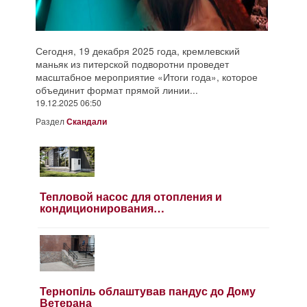
Китай в ультимативной форме пытается
«договориться» с Путиным о массовой выру
леса в Сибири.
05.10.2025 07:20
Раздел
Скандали
Тепловой насос для отопления и
кондиционирования…
Тернопiль облаштував пандус до Дому
Ветерана