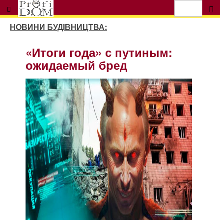
НОВИНИ БУДІВНИЦТВА:
Си требует от пу отдать
Сибирь