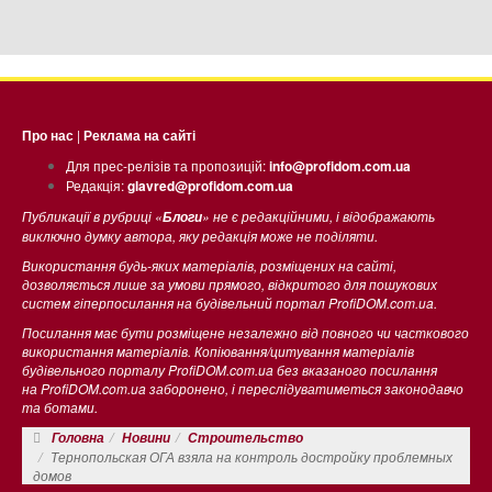
Про нас
|
Реклама на сайті
Для прес-релізів та пропозицій:
info@profidom.com.ua
Редакція:
glavred@profidom.com.ua
Публикації в рубриці «
» не є редакційними, і відображають
Блоги
виключно думку автора, яку редакція може не поділяти.
Використання будь-яких матеріалів, розміщених на сайті,
дозволяється лише за умови прямого, відкритого для пошукових
систем гіперпосилання на будівельний портал ProfiDOM.com.ua.
Посилання має бути розміщене незалежно від повного чи часткового
використання матеріалів. Копіювання/цитування матеріалів
будівельного порталу ProfiDOM.com.ua без вказаного посилання
на ProfiDOM.com.ua заборонено, і переслідуватиметься законодавчо
та ботами.
Головна
Новини
Строительство
Тернопольская ОГА взяла на контроль достройку проблемных
домов