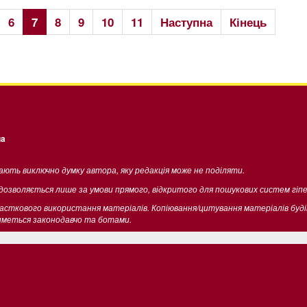
6
7
8
9
10
11
Наступна
Кінець
ua
жають виключно думку автора, яку редакція може не поділяти.
 дозволяється лише за умови прямого, відкритого для пошукових систем гіп
часткового використання матеріалів. Копіювання/цитування матеріалів буд
тиметься законодавчо та ботами.