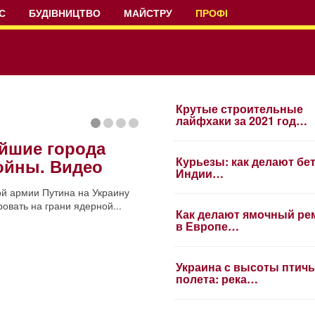
С
БУДІВНИЦТВО
МАЙСТРУ
ПРОФІ
Крутые строительные
лайфхаки за 2021 год…
ейшие города
Курьезы: как делают бе
ойны. Видео
Индии…
й армии Путина на Украину
овать на грани ядерной...
Как делают ямочный ре
в Европе…
Украина с высоты птичь
полета: река…