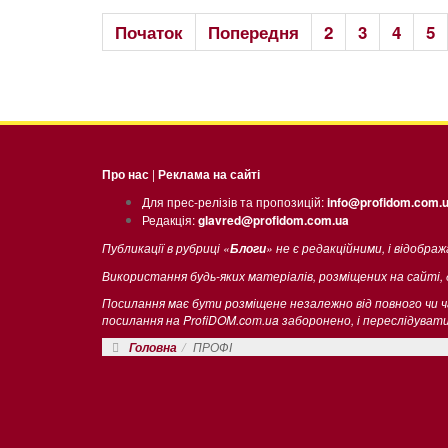
Початок
Попередня
2
3
4
5
Про нас
|
Реклама на сайті
Для прес-релізів та пропозицій:
info@profidom.com.
Редакція:
glavred@profidom.com.ua
Публикації в рубриці «
» не є редакційними, і відобра
Блоги
Використання будь-яких матеріалів, розміщених на сайті,
Посилання має бути розміщене незалежно від повного чи 
посилання на ProfiDOM.com.ua заборонено, і переслідува
ПРОФІ
Головна