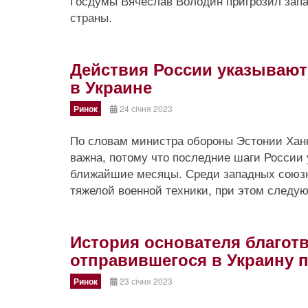
Госдумы Вячеслав Володин пригрозил запа
страны.
Действия России указывают
в Украине
Ринок
24 січня 2023
По словам министра обороны Эстонии Ханн
важна, потому что последние шаги России 
ближайшие месяцы. Среди западных союзн
тяжелой военной техники, при этом следу
История основателя благот
отправившегося в Украину 
Ринок
23 січня 2023