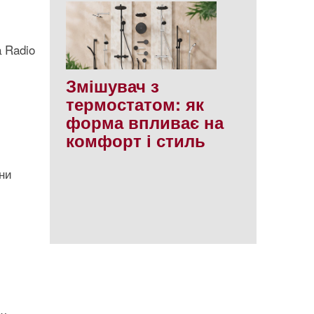
 Radio
Змішувач з
термостатом: як
форма впливає на
комфорт і стиль
ни