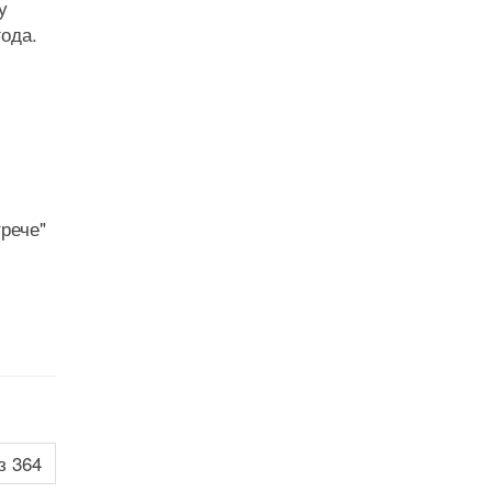
у
года.
рече"
з 364