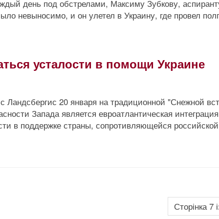
аждый день под обстрелами, Максиму Зубкову, аспирант
ыло невыносимо, и он улетел в Украину, где провел пол
аться усталости в помощи Украине
 Ландсбергис 20 января на традиционной "Снежной вст
асности Запада является евроатлантическая интеграция
ости в поддержке страны, сопротивляющейся российской
Сторінка 7 і