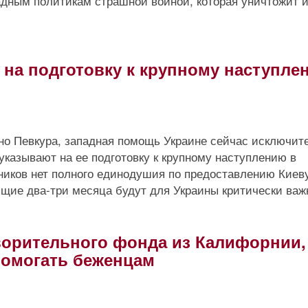
дным политикам страшной войной, которая уничтожит 
 на подготовку к крупному наступле
о Певкура, западная помощь Украине сейчас исключит
указывают на ее подготовку к крупному наступлению в
иков нет полного единодушия по предоставлению Киев
ющие два-три месяца будут для Украины критически ва
ворительного фонда из Калифорнии,
помогать беженцам