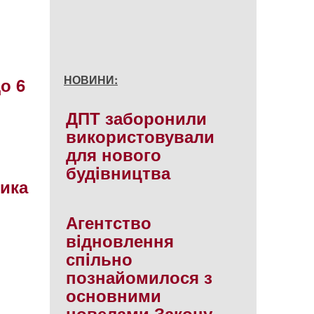
НОВИНИ:
о 6
ДПТ заборонили
використовували
для нового
будiвництва
ика
Агентство
вiдновлення
спiльно
познайомилося з
основними
новелами Закону