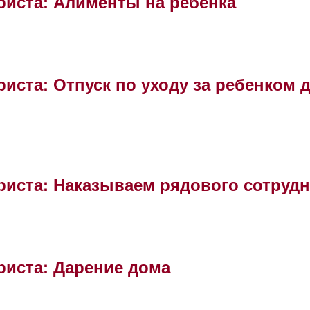
риста: Алименты на ребенка
иста: Отпуск по уходу за ребенком д
риста: Наказываем рядового сотрудн
риста: Дарение дома