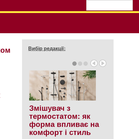
ком
Вибір редакції:
к
Змішувач з
термостатом: як
форма впливає на
комфорт і стиль