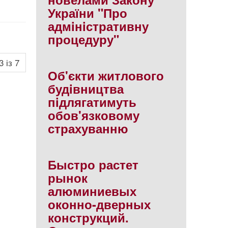
України "Про
адмiнiстративну
процедуру"
3 із 7
Об'єкти житлового
будiвництва
пiдлягатимуть
обов'язковому
страхуванню
Быстро растет
рынок
алюминиевых
оконно-дверных
конструкций.