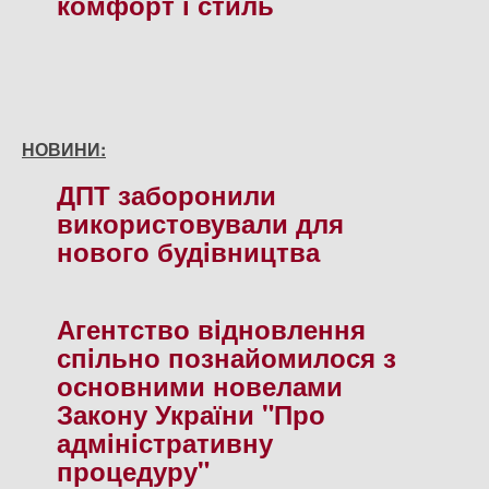
комфорт і стиль
НОВИНИ:
ДПТ заборонили
використовували для
нового будiвництва
Агентство вiдновлення
спiльно познайомилося з
основними новелами
Закону України "Про
адмiнiстративну
процедуру"