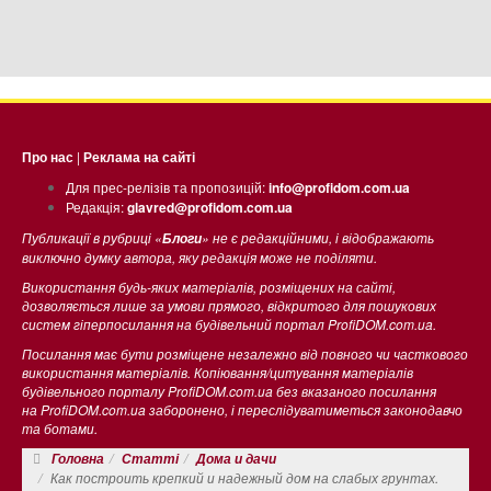
Про нас
|
Реклама на сайті
Для прес-релізів та пропозицій:
info@profidom.com.ua
Редакція:
glavred@profidom.com.ua
Публикації в рубриці «
» не є редакційними, і відображають
Блоги
виключно думку автора, яку редакція може не поділяти.
Використання будь-яких матеріалів, розміщених на сайті,
дозволяється лише за умови прямого, відкритого для пошукових
систем гіперпосилання на будівельний портал ProfiDOM.com.ua.
Посилання має бути розміщене незалежно від повного чи часткового
використання матеріалів. Копіювання/цитування матеріалів
будівельного порталу ProfiDOM.com.ua без вказаного посилання
на ProfiDOM.com.ua заборонено, і переслідуватиметься законодавчо
та ботами.
Головна
Статті
Дома и дачи
Как построить крепкий и надежный дом на слабых грунтах.