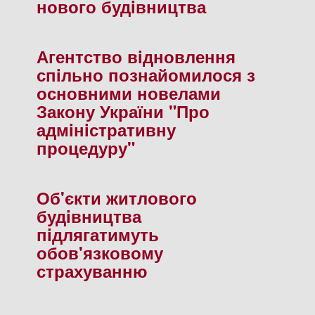
нового будiвництва
Агентство вiдновлення
спiльно познайомилося з
основними новелами
Закону України "Про
адмiнiстративну
процедуру"
Об'єкти житлового
будiвництва
пiдлягатимуть
обов'язковому
страхуванню