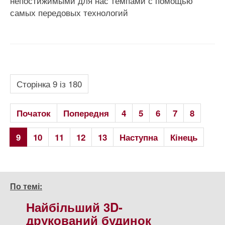
непостижимыми для нас темпами с помощью
самых передовых технологий
Сторінка 9 із 180
Початок
Попередня
4
5
6
7
8
9
10
11
12
13
Наступна
Кінець
По темі:
Найбiльший 3D-
друкований будинок