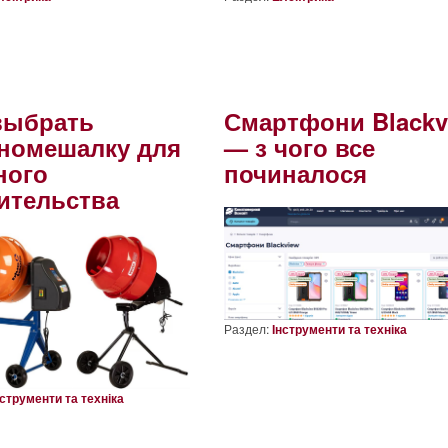
выбрать
Смартфони Blackv
номешалку для
— з чого все
ного
починалося
ительства
Раздел:
Інструменти та техніка
нструменти та техніка