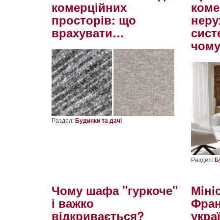
комерційних
коме
просторів: що
неру
врахувати…
сист
чом
Раздел:
Будинки та дачі
Раздел:
Б
Чому шафа "гуркоче"
Мiнi
і важко
Фран
відкривається?
укра