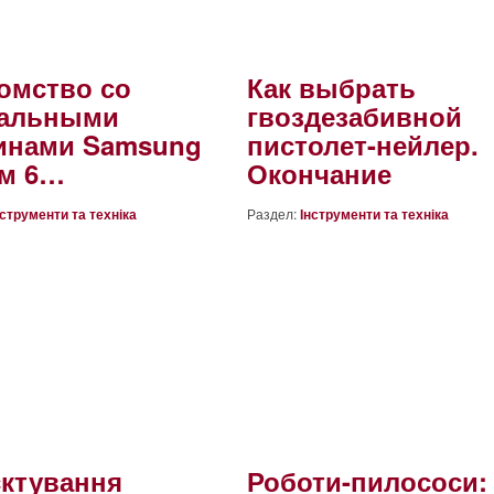
омство со
Как выбрать
ральными
гвоздезабивной
инами Samsung
пистолет-нейлер.
м 6…
Окончание
нструменти та техніка
Раздел:
Інструменти та техніка
ктування
Роботи-пилососи: