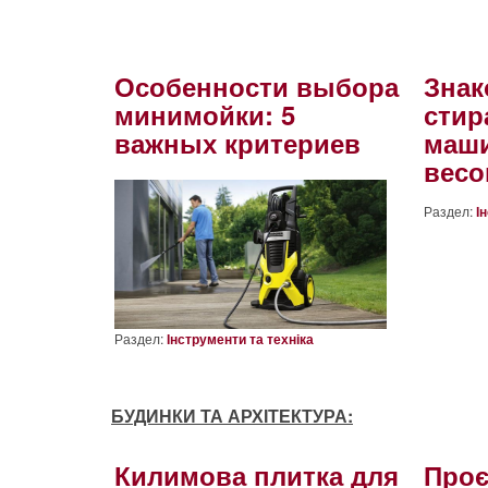
Особенности выбора
Знак
минимойки: 5
сти
важных критериев
маш
весо
Раздел:
І
Раздел:
Інструменти та техніка
БУДИНКИ ТА АРХІТЕКТУРА:
Килимова плитка для
Проє