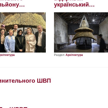
льйону…
український…
рхітектура
Раздел:
Архітектура
динительного ШВП