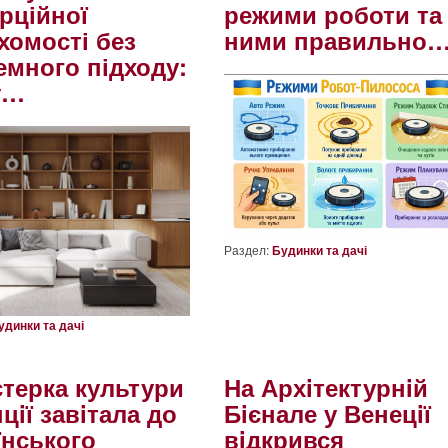
рційної
режими роботи та
хомості без
ними правильно
емного підходу:
у…
Раздел:
Будинки та дачі
удинки та дачі
стерка культури
На Архiтектурнiй
цiї завiтала до
Бiєнале у Венецiї
їнського
вiдкрився