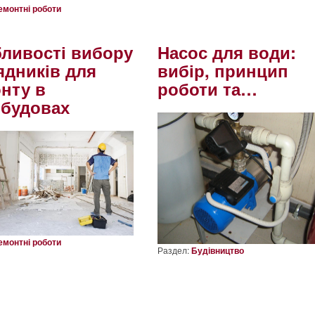
емонтні роботи
ливості вибору
Насос для води:
ядників для
вибір, принцип
нту в
роботи та…
будовах
емонтні роботи
Раздел:
Будівництво