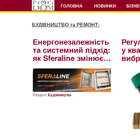
ГОЛОВНА
НОВИНКИ
БІЗНЕ
БУДІВНИЦТВО та РЕМОНТ:
Енергонезалежність
Регу
та системний підхід:
у ква
як Sferaline змінює…
виб
Раздел:
Будівництво