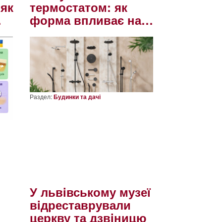
 як
термостатом: як
…
форма впливає на…
Раздел:
Будинки та дачі
У львiвському музеї
вiдреставрували
церкву та дзвiницю