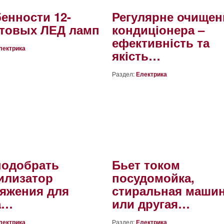
енности 12-
Регулярне очищен
товых ЛЕД ламп
кондиціонера –
ефективність та
лектрика
якість…
Раздел:
Електрика
подобрать
Бьет током
илизатор
посудомойка,
яжения для
стиральная маши
а…
или другая…
лектрика
Раздел:
Електрика