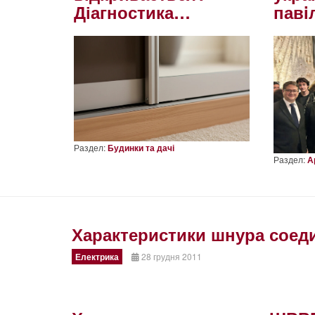
Діагностика…
павi
Раздел:
Будинки та дачі
Раздел:
А
Характеристики шнура сое
Електрика
28 грудня 2011
Prev
Next