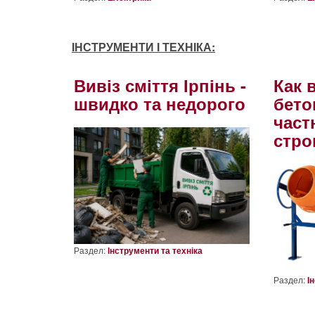
ІНСТРУМЕНТИ І ТЕХНІКА:
Вивіз сміття Ірпінь -
Как 
швидко та недорого
бето
част
стро
Раздел:
Інструменти та техніка
Раздел:
І