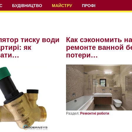
С
БУДІВНИЦТВО
МАЙСТРУ
ПРОФІ
лятор тиску води
Как сэкономить н
ртирі: як
ремонте ванной б
рати…
потери…
Раздел:
Ремонтні роботи