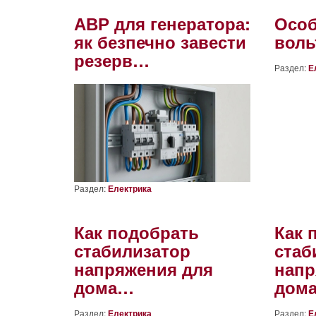
АВР для генератора:
Особ
як безпечно завести
воль
резерв…
Раздел:
Е
Раздел:
Електрика
Как подобрать
Как 
стабилизатор
стаб
напряжения для
напр
дома…
дом
Раздел:
Електрика
Раздел:
Е